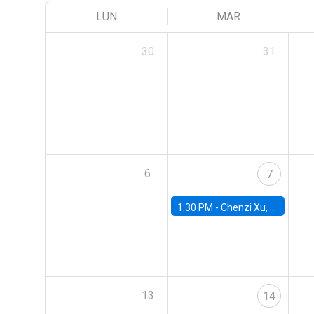
LUN
MAR
30
31
6
7
1:30 PM -
Chenzi Xu, Stanford
13
14