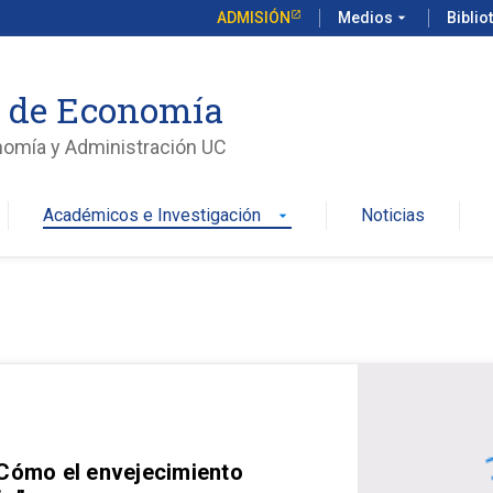
ADMISIÓN
Medios
arrow_drop_down
Biblio
o de Economía
nomía y Administración UC
Académicos e Investigación
Noticias
arrow_drop_down
 Cómo el envejecimiento