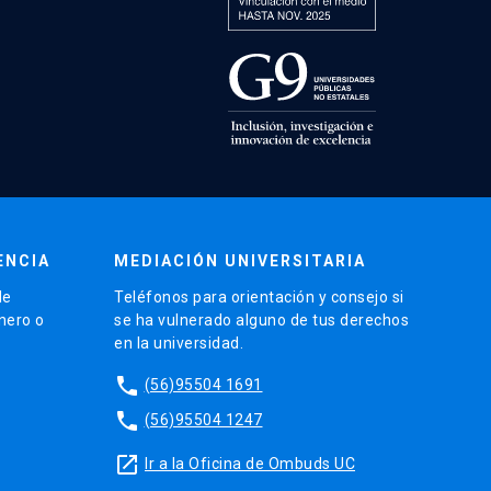
ENCIA
MEDIACIÓN UNIVERSITARIA
de
Teléfonos para orientación y consejo si
énero o
se ha vulnerado alguno de tus derechos
en la universidad.
phone
(56)95504 1691
phone
(56)95504 1247
launch
Ir a la Oficina de Ombuds UC