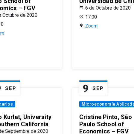
o School of
Universidad de Chi
omics – FGV
6 de Octubre de 2020
e Octubre de 2020
17:00
30
Zoom
om
9
9
SEP
SEP
narios
Microeconomía Aplicad
 Kurlat, University
Cristine Pinto, São
outhern California
Paulo School of
Economics – FGV
de Septiembre de 2020