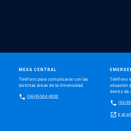
MESA CENTRAL
EMERGE
Teléfono para comunicarse con las
Teléfono e
distintas áreas de la Universidad.
situación 
dentro de
phone
(56)95504 4000
phone
(56)9
launch
Ir al 