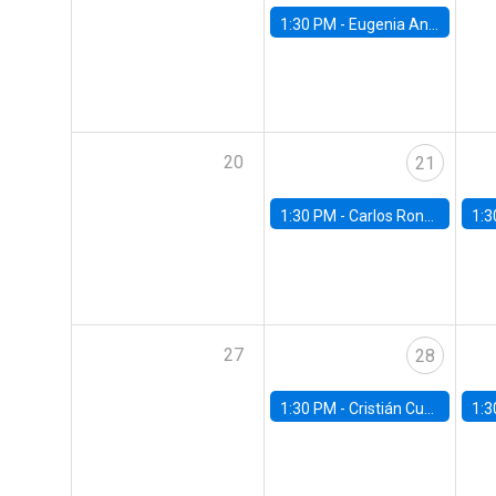
1:30 PM -
Eugenia Andreasen, Universidad de Chile
20
21
1:30 PM -
Carlos Rondón Moreno, Banco Central de Chile
1:3
27
28
1:30 PM -
Cristián Cuevas, Universidad de Los Andes
1:3