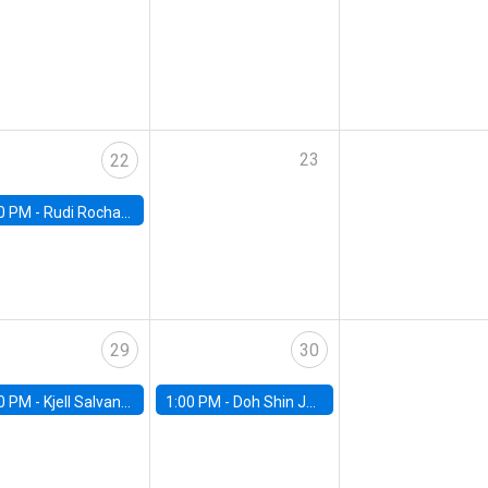
23
22
0 PM -
Rudi Rocha, FGV EAESP
29
30
0 PM -
Kjell Salvanes, Norwegian School of Economics
1:00 PM -
Doh Shin Jeon, Toulouse School of Economics