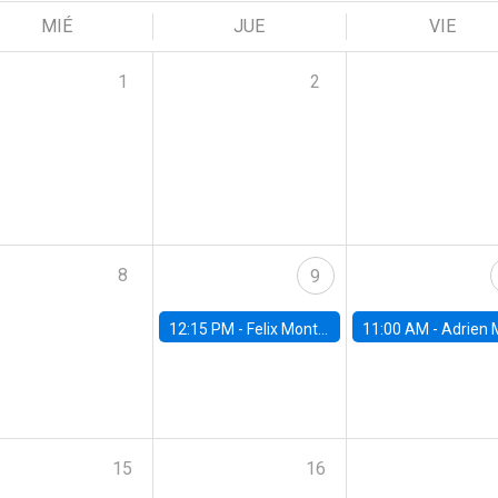
MIÉ
JUE
VIE
1
2
8
9
12:15 PM -
Felix Montag, Tuck School of Business, Dartmouth College
11:00 AM -
Adrien Matray, Stanf
15
16