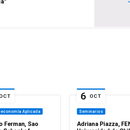
ia”
6
OCT
OCT
oeconomía Aplicada
Seminarios
o Ferman, Sao
Adriana Piazza, FE