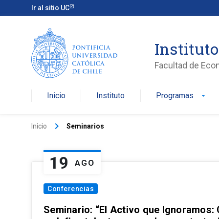
Ir al sitio UC
Institut
Facultad de Eco
Inicio
Instituto
Programas
arrow_drop_down
keyboard_arrow_right
Inicio
Seminarios
19
AGO
Conferencias
Seminario: “El Activo que Ignoramos: