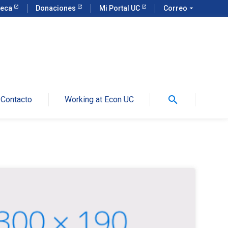
teca
Donaciones
Mi Portal UC
Correo
arrow_drop_down
search
Contacto
Working at Econ UC