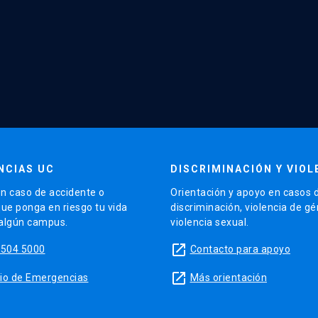
NCIAS UC
DISCRIMINACIÓN Y VIOL
n caso de accidente o
Orientación y apoyo en casos 
que ponga en riesgo tu vida
discriminación, violencia de g
 algún campus.
violencia sexual.
launch
5504 5000
Contacto para apoyo
launch
sitio de Emergencias
Más orientación