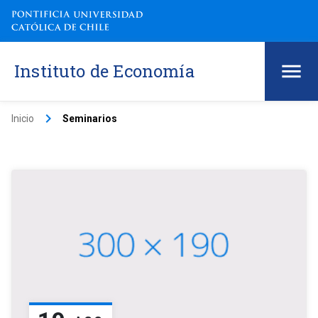
Instituto de Economía
keyboard_arrow_right
Inicio
Seminarios