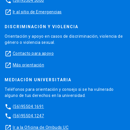
phone
(56)95504 5000
launch
Ir al sitio de Emergencias
DISCRIMINACIÓN Y VIOLENCIA
Orientación y apoyo en casos de discriminación, violencia de
género o violencia sexual.
launch
Contacto para apoyo
launch
Más orientación
MEDIACIÓN UNIVERSITARIA
Teléfonos para orientación y consejo si se ha vulnerado
alguno de tus derechos en la universidad.
phone
(56)95504 1691
phone
(56)95504 1247
launch
Ir a la Oficina de Ombuds UC