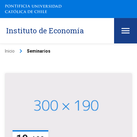
Instituto de Economía
keyboard_arrow_right
Inicio
Seminarios