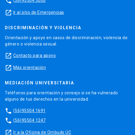
phone
(56)95504 5000
launch
Ir al sitio de Emergencias
DISCRIMINACIÓN Y VIOLENCIA
Orientación y apoyo en casos de discriminación, violencia de
género o violencia sexual.
launch
Contacto para apoyo
launch
Más orientación
MEDIACIÓN UNIVERSITARIA
Teléfonos para orientación y consejo si se ha vulnerado
alguno de tus derechos en la universidad.
phone
(56)95504 1691
phone
(56)95504 1247
launch
Ir a la Oficina de Ombuds UC