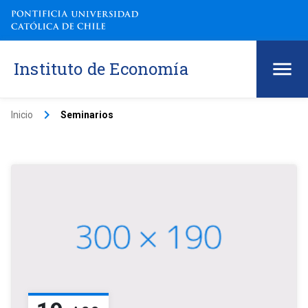
Instituto de Economía
keyboard_arrow_right
Inicio
Seminarios