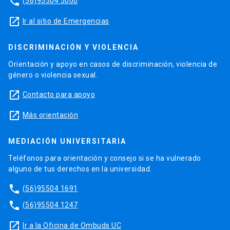
phone
(56)95504 5000
launch
Ir al sitio de Emergencias
DISCRIMINACIÓN Y VIOLENCIA
Orientación y apoyo en casos de discriminación, violencia de
género o violencia sexual.
launch
Contacto para apoyo
launch
Más orientación
MEDIACIÓN UNIVERSITARIA
Teléfonos para orientación y consejo si se ha vulnerado
alguno de tus derechos en la universidad.
phone
(56)95504 1691
phone
(56)95504 1247
launch
Ir a la Oficina de Ombuds UC