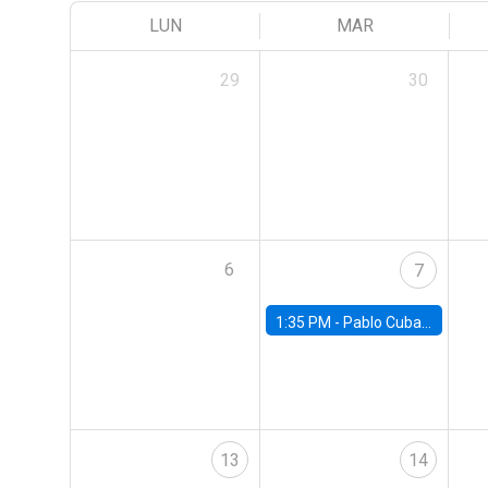
LUN
MAR
29
30
6
7
1:35 PM -
Pablo Cuba, FED Board
13
14