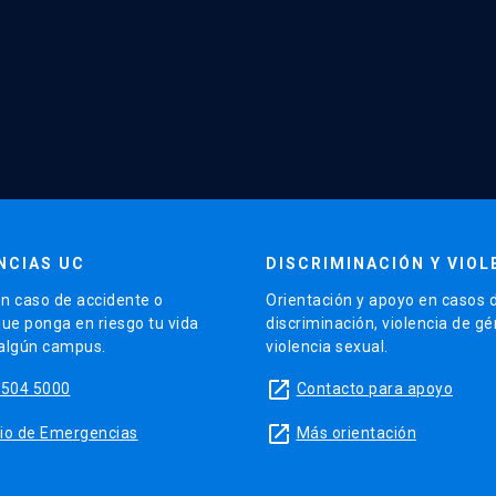
NCIAS UC
DISCRIMINACIÓN Y VIOL
n caso de accidente o
Orientación y apoyo en casos 
que ponga en riesgo tu vida
discriminación, violencia de g
 algún campus.
violencia sexual.
launch
5504 5000
Contacto para apoyo
launch
sitio de Emergencias
Más orientación