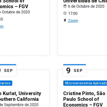
o School of
Universidad de Chi
omics – FGV
6 de Octubre de 2020
e Octubre de 2020
17:00
30
Zoom
om
9
9
SEP
SEP
narios
Microeconomía Aplicad
 Kurlat, University
Cristine Pinto, São
outhern California
Paulo School of
Economics – FGV
de Septiembre de 2020