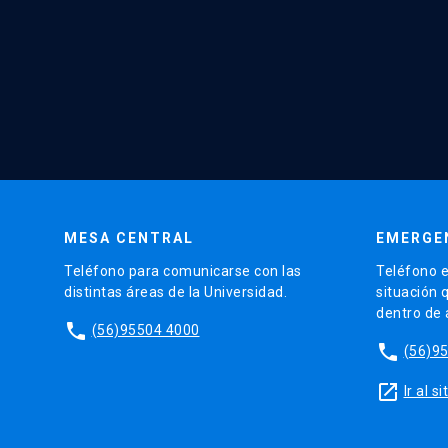
MESA CENTRAL
EMERGE
Teléfono para comunicarse con las
Teléfono e
distintas áreas de la Universidad.
situación 
dentro de
phone
(56)95504 4000
phone
(56)9
launch
Ir al 