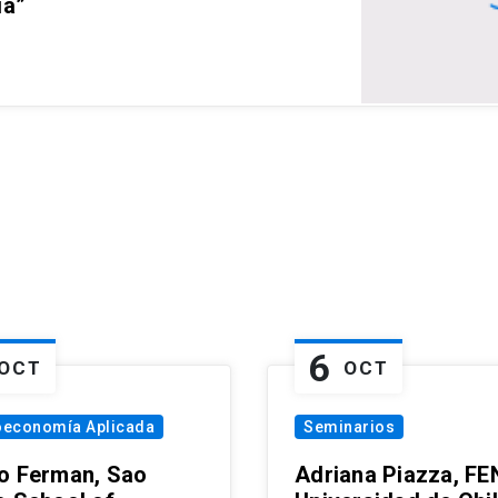
ia”
6
OCT
OCT
oeconomía Aplicada
Seminarios
o Ferman, Sao
Adriana Piazza, FE