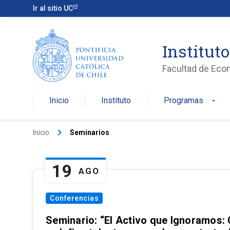
Ir al sitio UC
Institut
Facultad de Eco
Inicio
Instituto
Programas
arrow_drop_down
keyboard_arrow_right
Inicio
Seminarios
19
AGO
Conferencias
Seminario: “El Activo que Ignoramos: