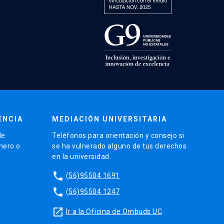
ENCIA
MEDIACIÓN UNIVERSITARIA
de
Teléfonos para orientación y consejo si
énero o
se ha vulnerado alguno de tus derechos
en la universidad.
phone
(56)95504 1691
phone
(56)95504 1247
launch
Ir a la Oficina de Ombuds UC