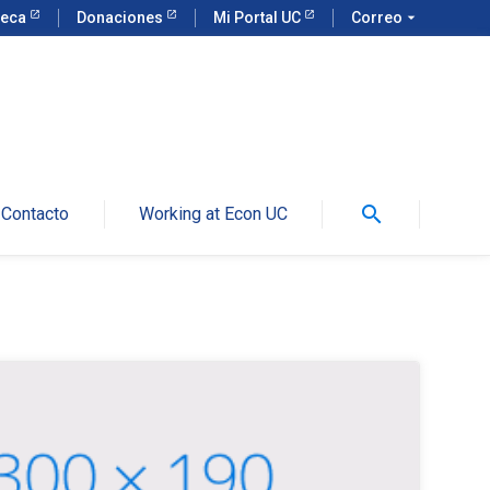
teca
Donaciones
Mi Portal UC
Correo
arrow_drop_down
search
Contacto
Working at Econ UC