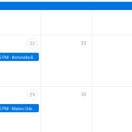
23
22
5 PM -
Antonella Bancalari, Institute for Fiscal Studies (IFS) and Research Associate at University College London (UCL)
30
29
5 PM -
Mateo Uribe-Castro, Universidad de los Andes (Colombia)