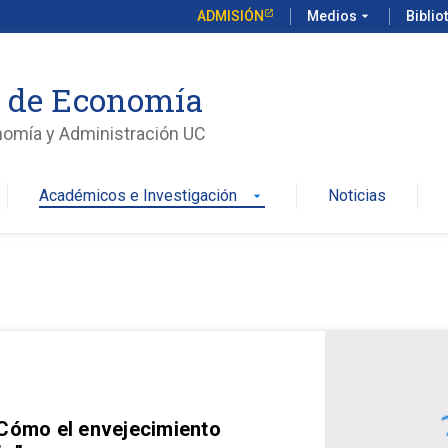
ADMISIÓN
Medios
arrow_drop_down
Biblio
o de Economía
nomía y Administración UC
Académicos e Investigación
Noticias
arrow_drop_down
 Cómo el envejecimiento