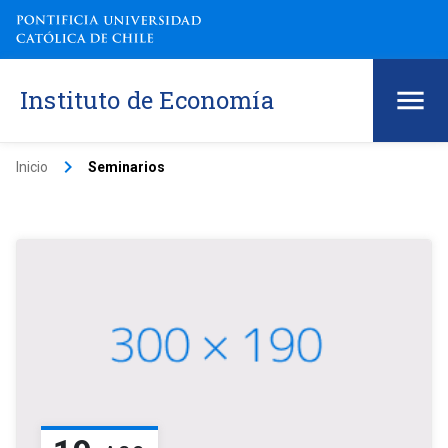
Instituto de Economía
keyboard_arrow_right
Inicio
Seminarios