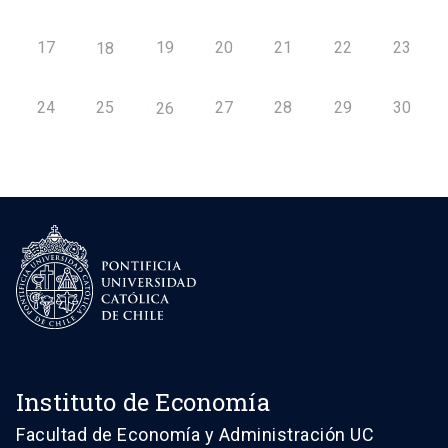
17
19
20
21
22
23
18
24
25
27
28
29
30
26
Instituto de Economía
Facultad de Economía y Administración UC