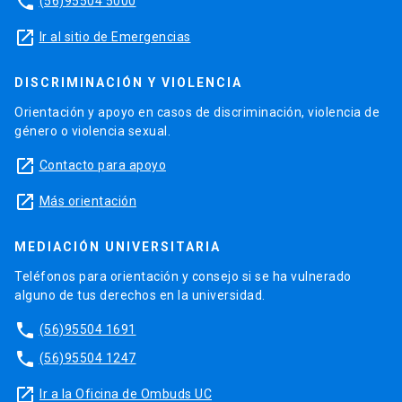
phone
(56)95504 5000
launch
Ir al sitio de Emergencias
DISCRIMINACIÓN Y VIOLENCIA
Orientación y apoyo en casos de discriminación, violencia de
género o violencia sexual.
launch
Contacto para apoyo
launch
Más orientación
MEDIACIÓN UNIVERSITARIA
Teléfonos para orientación y consejo si se ha vulnerado
alguno de tus derechos en la universidad.
phone
(56)95504 1691
phone
(56)95504 1247
launch
Ir a la Oficina de Ombuds UC