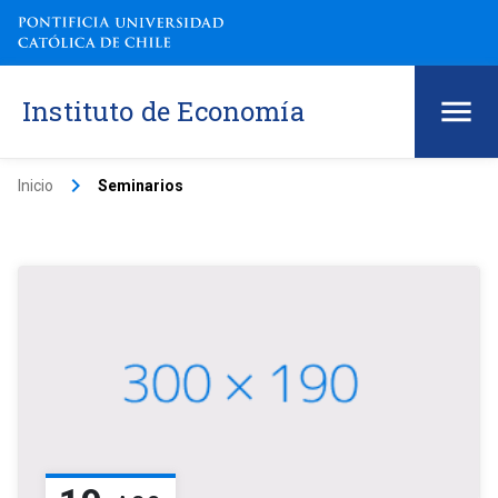
Instituto de Economía
keyboard_arrow_right
Inicio
Seminarios