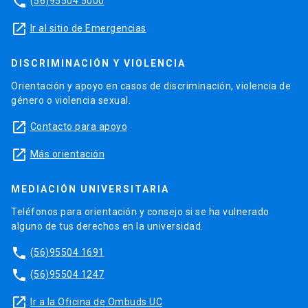
phone
(56)95504 5000
launch
Ir al sitio de Emergencias
DISCRIMINACIÓN Y VIOLENCIA
Orientación y apoyo en casos de discriminación, violencia de
género o violencia sexual.
launch
Contacto para apoyo
launch
Más orientación
MEDIACIÓN UNIVERSITARIA
Teléfonos para orientación y consejo si se ha vulnerado
alguno de tus derechos en la universidad.
phone
(56)95504 1691
phone
(56)95504 1247
launch
Ir a la Oficina de Ombuds UC