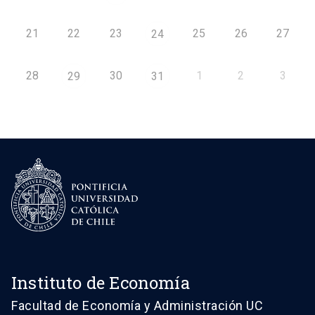
21
22
23
25
26
27
24
28
30
1
2
3
29
31
Instituto de Economía
Facultad de Economía y Administración UC