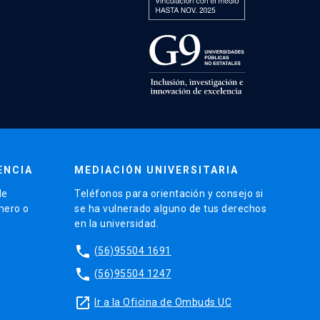
ENCIA
MEDIACIÓN UNIVERSITARIA
de
Teléfonos para orientación y consejo si
énero o
se ha vulnerado alguno de tus derechos
en la universidad.
phone
(56)95504 1691
phone
(56)95504 1247
launch
Ir a la Oficina de Ombuds UC