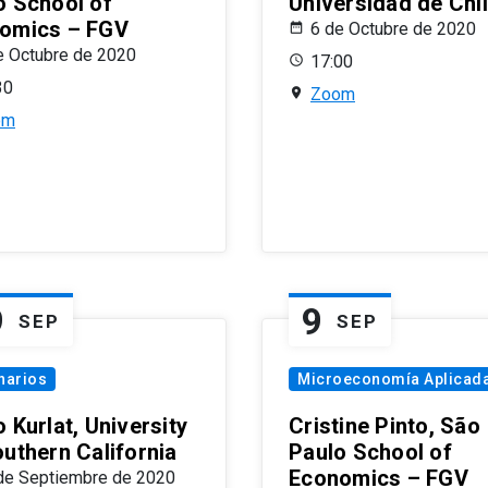
o School of
Universidad de Chi
omics – FGV
6 de Octubre de 2020
e Octubre de 2020
17:00
30
Zoom
om
9
9
SEP
SEP
narios
Microeconomía Aplicad
 Kurlat, University
Cristine Pinto, São
outhern California
Paulo School of
Economics – FGV
de Septiembre de 2020