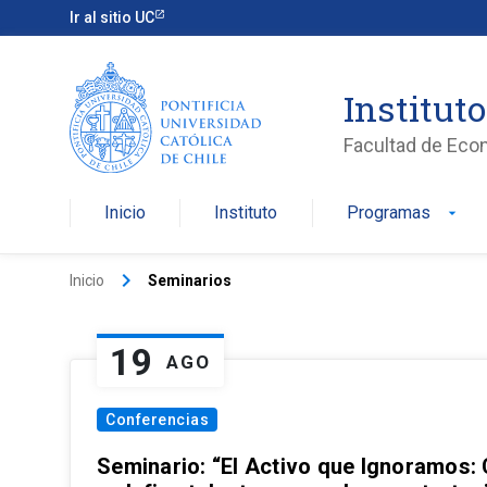
Ir al sitio UC
Institut
Facultad de Eco
Inicio
Instituto
Programas
arrow_drop_down
keyboard_arrow_right
Inicio
Seminarios
19
AGO
Conferencias
Seminario: “El Activo que Ignoramos: