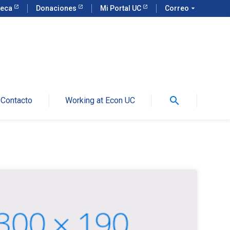
teca
Donaciones
Mi Portal UC
Correo
arrow_drop_down
search
Contacto
Working at Econ UC