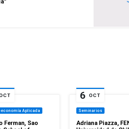
ia”
6
OCT
OCT
oeconomía Aplicada
Seminarios
o Ferman, Sao
Adriana Piazza, FE