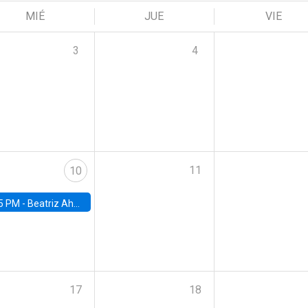
MIÉ
JUE
VIE
3
4
11
10
5 PM -
Beatriz Ahumada, PhD candidate, Universidad de Pittsburgh
17
18