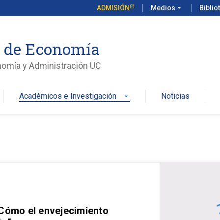
ADMISIÓN
Medios
arrow_drop_down
Biblio
o de Economía
nomía y Administración UC
Académicos e Investigación
Noticias
arrow_drop_down
 Cómo el envejecimiento