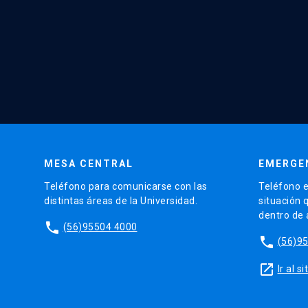
MESA CENTRAL
EMERGE
Teléfono para comunicarse con las
Teléfono e
distintas áreas de la Universidad.
situación 
dentro de
phone
(56)95504 4000
phone
(56)9
launch
Ir al 