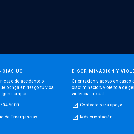
NCIAS UC
DISCRIMINACIÓN Y VIOL
n caso de accidente o
Orientación y apoyo en casos 
que ponga en riesgo tu vida
discriminación, violencia de g
 algún campus.
violencia sexual.
launch
5504 5000
Contacto para apoyo
launch
sitio de Emergencias
Más orientación