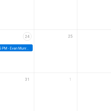
25
24
5 PM -
Evan Munro, Neyman Visiting Assistant Professor in the Department of Statistics at UC Berkeley
31
1