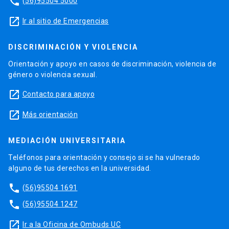
phone
(56)95504 5000
launch
Ir al sitio de Emergencias
DISCRIMINACIÓN Y VIOLENCIA
Orientación y apoyo en casos de discriminación, violencia de
género o violencia sexual.
launch
Contacto para apoyo
launch
Más orientación
MEDIACIÓN UNIVERSITARIA
Teléfonos para orientación y consejo si se ha vulnerado
alguno de tus derechos en la universidad.
phone
(56)95504 1691
phone
(56)95504 1247
launch
Ir a la Oficina de Ombuds UC