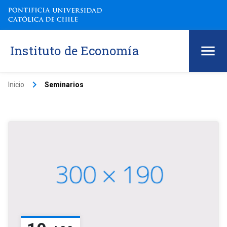
Instituto de Economía
keyboard_arrow_right
Inicio
Seminarios