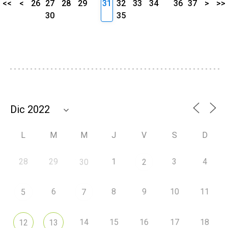
<<
<
26
27
28
29
31
32
33
34
36
37
>
>>
30
35
L
M
M
J
V
S
D
28
29
1
3
4
30
2
6
8
9
10
11
5
7
14
15
16
17
18
12
13