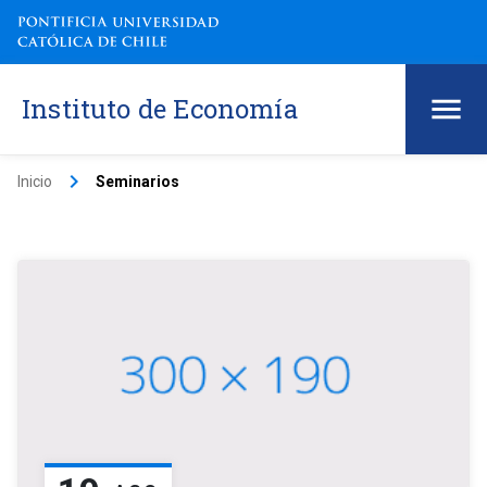
Instituto de Economía
keyboard_arrow_right
Inicio
Seminarios