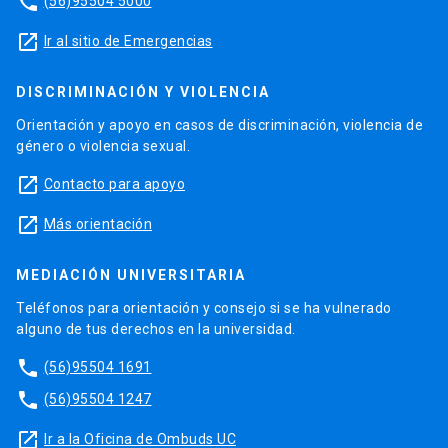
phone
(56)95504 5000
launch
Ir al sitio de Emergencias
DISCRIMINACIÓN Y VIOLENCIA
Orientación y apoyo en casos de discriminación, violencia de
género o violencia sexual.
launch
Contacto para apoyo
launch
Más orientación
MEDIACIÓN UNIVERSITARIA
Teléfonos para orientación y consejo si se ha vulnerado
alguno de tus derechos en la universidad.
phone
(56)95504 1691
phone
(56)95504 1247
launch
Ir a la Oficina de Ombuds UC