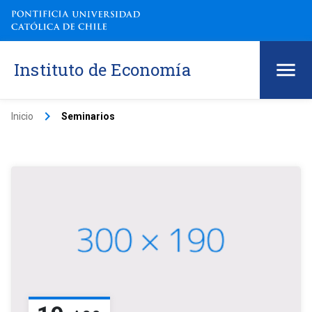
Instituto de Economía
keyboard_arrow_right
Inicio
Seminarios