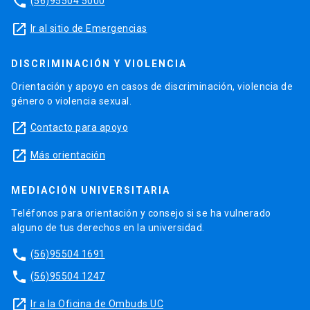
phone
(56)95504 5000
launch
Ir al sitio de Emergencias
DISCRIMINACIÓN Y VIOLENCIA
Orientación y apoyo en casos de discriminación, violencia de
género o violencia sexual.
launch
Contacto para apoyo
launch
Más orientación
MEDIACIÓN UNIVERSITARIA
Teléfonos para orientación y consejo si se ha vulnerado
alguno de tus derechos en la universidad.
phone
(56)95504 1691
phone
(56)95504 1247
launch
Ir a la Oficina de Ombuds UC