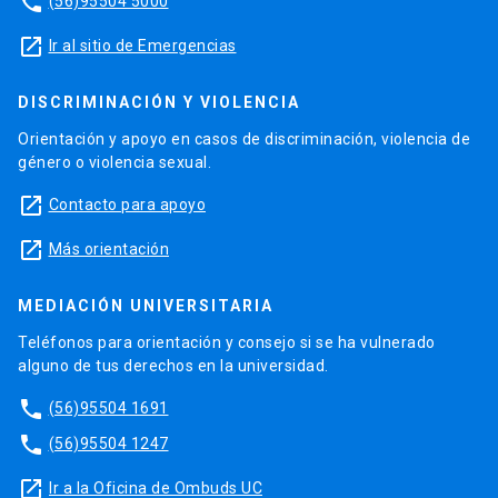
phone
(56)95504 5000
launch
Ir al sitio de Emergencias
DISCRIMINACIÓN Y VIOLENCIA
Orientación y apoyo en casos de discriminación, violencia de
género o violencia sexual.
launch
Contacto para apoyo
launch
Más orientación
MEDIACIÓN UNIVERSITARIA
Teléfonos para orientación y consejo si se ha vulnerado
alguno de tus derechos en la universidad.
phone
(56)95504 1691
phone
(56)95504 1247
launch
Ir a la Oficina de Ombuds UC