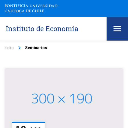
Instituto de Economía
keyboard_arrow_right
Inicio
Seminarios