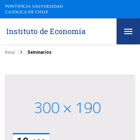
Instituto de Economía
keyboard_arrow_right
Inicio
Seminarios