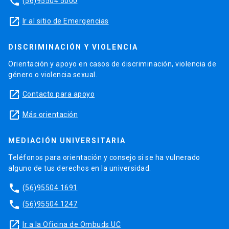
phone
(56)95504 5000
launch
Ir al sitio de Emergencias
DISCRIMINACIÓN Y VIOLENCIA
Orientación y apoyo en casos de discriminación, violencia de
género o violencia sexual.
launch
Contacto para apoyo
launch
Más orientación
MEDIACIÓN UNIVERSITARIA
Teléfonos para orientación y consejo si se ha vulnerado
alguno de tus derechos en la universidad.
phone
(56)95504 1691
phone
(56)95504 1247
launch
Ir a la Oficina de Ombuds UC