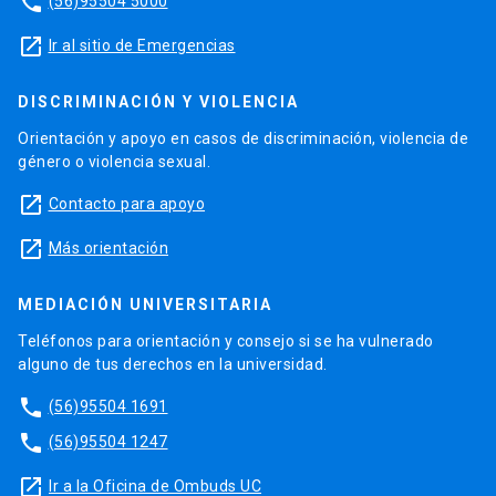
phone
(56)95504 5000
launch
Ir al sitio de Emergencias
DISCRIMINACIÓN Y VIOLENCIA
Orientación y apoyo en casos de discriminación, violencia de
género o violencia sexual.
launch
Contacto para apoyo
launch
Más orientación
MEDIACIÓN UNIVERSITARIA
Teléfonos para orientación y consejo si se ha vulnerado
alguno de tus derechos en la universidad.
phone
(56)95504 1691
phone
(56)95504 1247
launch
Ir a la Oficina de Ombuds UC