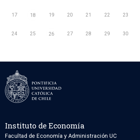
17
19
20
21
22
23
18
24
25
27
28
29
30
26
Instituto de Economía
Facultad de Economía y Administración UC