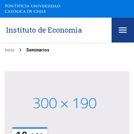
Instituto de Economía
keyboard_arrow_right
Inicio
Seminarios