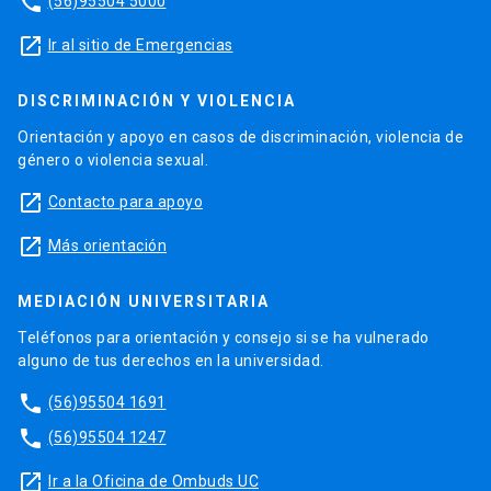
phone
(56)95504 5000
launch
Ir al sitio de Emergencias
DISCRIMINACIÓN Y VIOLENCIA
Orientación y apoyo en casos de discriminación, violencia de
género o violencia sexual.
launch
Contacto para apoyo
launch
Más orientación
MEDIACIÓN UNIVERSITARIA
Teléfonos para orientación y consejo si se ha vulnerado
alguno de tus derechos en la universidad.
phone
(56)95504 1691
phone
(56)95504 1247
launch
Ir a la Oficina de Ombuds UC