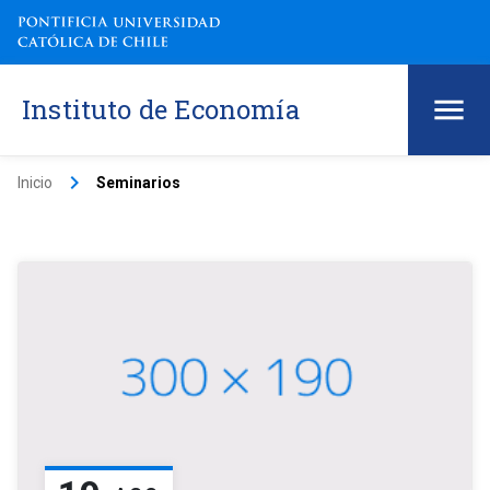
Instituto de Economía
keyboard_arrow_right
Inicio
Seminarios