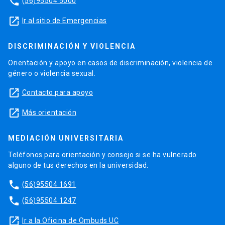
phone
(56)95504 5000
launch
Ir al sitio de Emergencias
DISCRIMINACIÓN Y VIOLENCIA
Orientación y apoyo en casos de discriminación, violencia de
género o violencia sexual.
launch
Contacto para apoyo
launch
Más orientación
MEDIACIÓN UNIVERSITARIA
Teléfonos para orientación y consejo si se ha vulnerado
alguno de tus derechos en la universidad.
phone
(56)95504 1691
phone
(56)95504 1247
launch
Ir a la Oficina de Ombuds UC