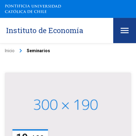
Instituto de Economía
keyboard_arrow_right
Inicio
Seminarios