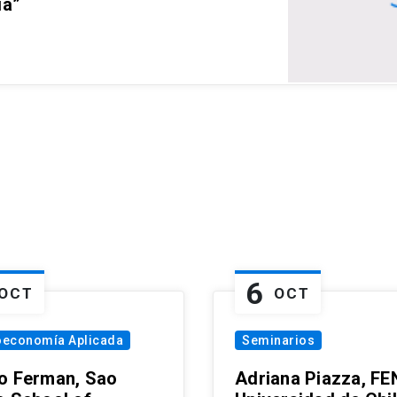
ia”
6
OCT
OCT
oeconomía Aplicada
Seminarios
o Ferman, Sao
Adriana Piazza, FE