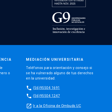
ENCIA
MEDIACIÓN UNIVERSITARIA
de
Teléfonos para orientación y consejo si
énero o
se ha vulnerado alguno de tus derechos
en la universidad.
phone
(56)95504 1691
phone
(56)95504 1247
launch
Ir a la Oficina de Ombuds UC