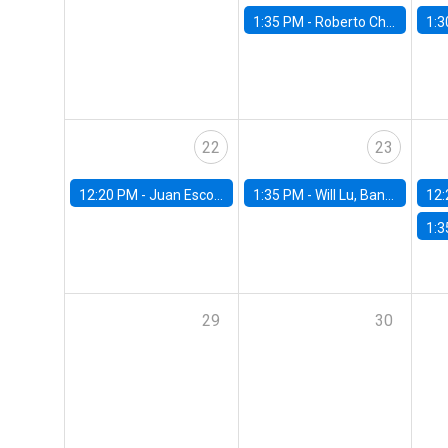
1:35 PM -
Roberto Chang, Rutgers University
1:3
22
23
12:20 PM -
Juan Escobar, Universidad de Chile
1:35 PM -
Will Lu, Banco Central de Chile
12:
1:3
29
30