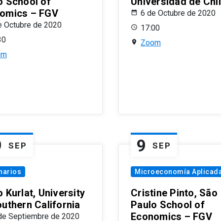
o School of
Universidad de Chi
omics – FGV
6 de Octubre de 2020
e Octubre de 2020
17:00
30
Zoom
om
9
9
SEP
SEP
narios
Microeconomía Aplicad
 Kurlat, University
Cristine Pinto, São
outhern California
Paulo School of
Economics – FGV
de Septiembre de 2020