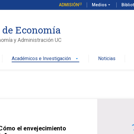
ADMISIÓN
Medios
arrow_drop_down
Biblio
o de Economía
nomía y Administración UC
Académicos e Investigación
Noticias
arrow_drop_down
 Cómo el envejecimiento