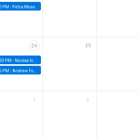
0 PM -
Petra Moser, NYU Stern
25
24
20 PM -
Nicolas Inostroza, Rotman School of Management, University of Toronto
5 PM -
Andrew Foster, Brown University
1
2