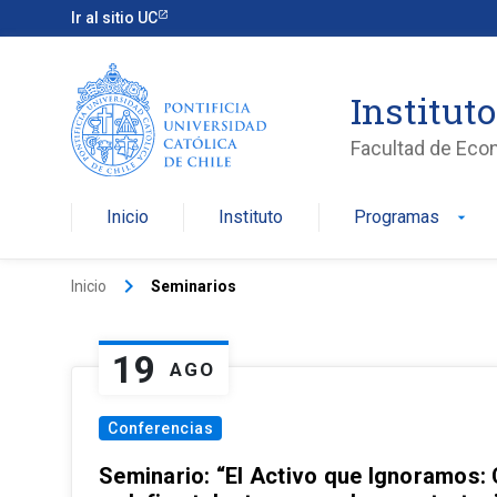
Ir al sitio UC
Institut
Facultad de Eco
Inicio
Instituto
Programas
arrow_drop_down
keyboard_arrow_right
Inicio
Seminarios
19
AGO
Conferencias
Seminario: “El Activo que Ignoramos: