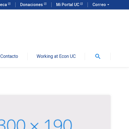
teca
Donaciones
Mi Portal UC
Correo
arrow_drop_down
search
Contacto
Working at Econ UC