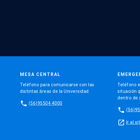
MESA CENTRAL
EMERGE
Teléfono para comunicarse con las
Teléfono e
distintas áreas de la Universidad.
situación 
dentro de
phone
(56)95504 4000
phone
(56)9
launch
Ir al 