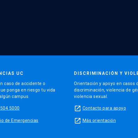
NCIAS UC
DISCRIMINACIÓN Y VIOL
n caso de accidente o
Orientación y apoyo en casos 
que ponga en riesgo tu vida
discriminación, violencia de g
 algún campus.
violencia sexual.
launch
5504 5000
Contacto para apoyo
launch
sitio de Emergencias
Más orientación