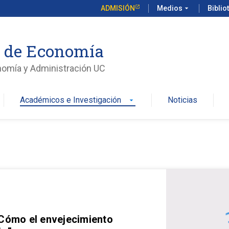
ADMISIÓN
Medios
arrow_drop_down
Biblio
o de Economía
nomía y Administración UC
Académicos e Investigación
Noticias
arrow_drop_down
 Cómo el envejecimiento