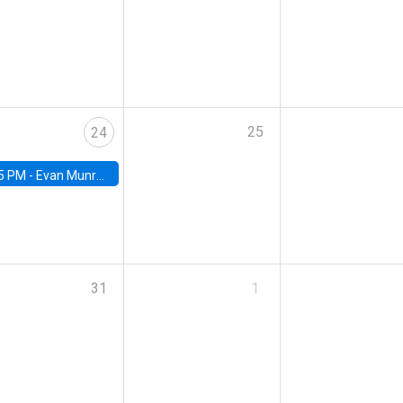
25
24
5 PM -
Evan Munro, Neyman Visiting Assistant Professor in the Department of Statistics at UC Berkeley
31
1