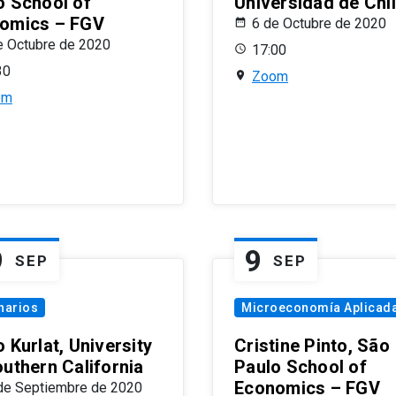
o School of
Universidad de Chi
omics – FGV
6 de Octubre de 2020
e Octubre de 2020
17:00
30
Zoom
om
9
9
SEP
SEP
narios
Microeconomía Aplicad
 Kurlat, University
Cristine Pinto, São
outhern California
Paulo School of
Economics – FGV
de Septiembre de 2020