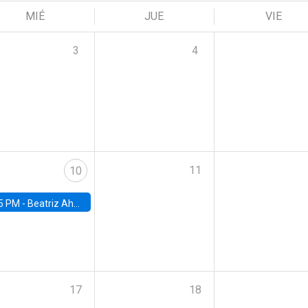
MIÉ
JUE
VIE
3
4
11
10
5 PM -
Beatriz Ahumada, PhD candidate, Universidad de Pittsburgh
17
18