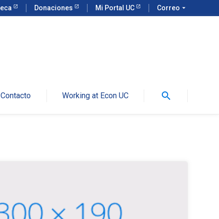
teca
Donaciones
Mi Portal UC
Correo
arrow_drop_down
search
Contacto
Working at Econ UC