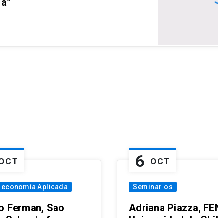
ia”
6
OCT
OCT
oeconomía Aplicada
Seminarios
o Ferman, Sao
Adriana Piazza, FE