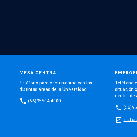
MESA CENTRAL
EMERGE
Teléfono para comunicarse con las
Teléfono e
distintas áreas de la Universidad.
situación 
dentro de
phone
(56)95504 4000
phone
(56)9
launch
Ir al 