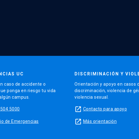
NCIAS UC
DISCRIMINACIÓN Y VIOL
n caso de accidente o
Orientación y apoyo en casos 
que ponga en riesgo tu vida
discriminación, violencia de g
 algún campus.
violencia sexual.
launch
5504 5000
Contacto para apoyo
launch
sitio de Emergencias
Más orientación