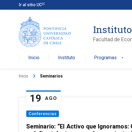
Ir al sitio UC
Institut
Facultad de Eco
Inicio
Instituto
Programas
arrow_drop_down
keyboard_arrow_right
Inicio
Seminarios
19
AGO
Conferencias
Seminario: “El Activo que Ignoramos: