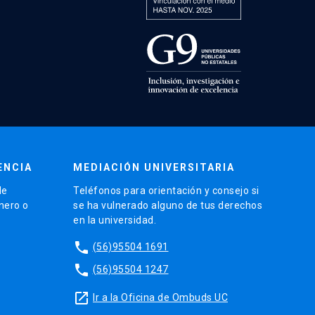
ENCIA
MEDIACIÓN UNIVERSITARIA
de
Teléfonos para orientación y consejo si
énero o
se ha vulnerado alguno de tus derechos
en la universidad.
phone
(56)95504 1691
phone
(56)95504 1247
launch
Ir a la Oficina de Ombuds UC