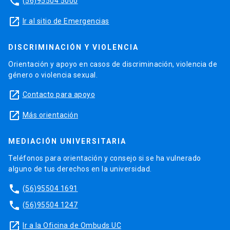
phone
(56)95504 5000
launch
Ir al sitio de Emergencias
DISCRIMINACIÓN Y VIOLENCIA
Orientación y apoyo en casos de discriminación, violencia de
género o violencia sexual.
launch
Contacto para apoyo
launch
Más orientación
MEDIACIÓN UNIVERSITARIA
Teléfonos para orientación y consejo si se ha vulnerado
alguno de tus derechos en la universidad.
phone
(56)95504 1691
phone
(56)95504 1247
launch
Ir a la Oficina de Ombuds UC