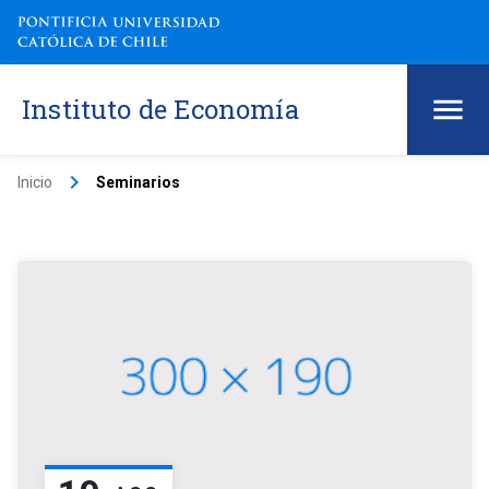
Instituto de Economía
keyboard_arrow_right
Inicio
Seminarios