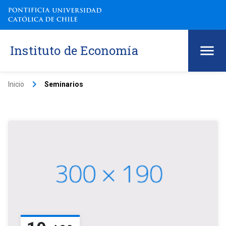
Instituto de Economía
keyboard_arrow_right
Inicio
Seminarios