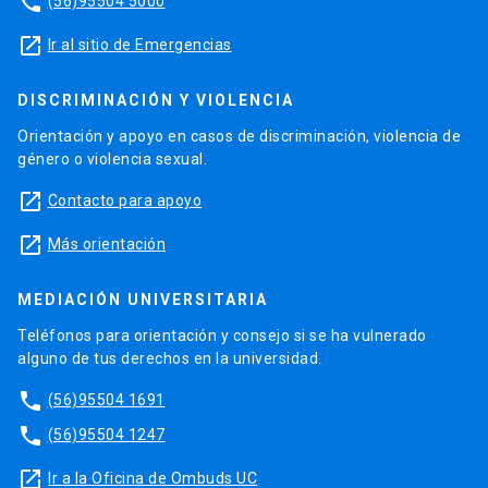
phone
(56)95504 5000
launch
Ir al sitio de Emergencias
DISCRIMINACIÓN Y VIOLENCIA
Orientación y apoyo en casos de discriminación, violencia de
género o violencia sexual.
launch
Contacto para apoyo
launch
Más orientación
MEDIACIÓN UNIVERSITARIA
Teléfonos para orientación y consejo si se ha vulnerado
alguno de tus derechos en la universidad.
phone
(56)95504 1691
phone
(56)95504 1247
launch
Ir a la Oficina de Ombuds UC