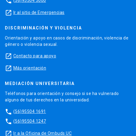
phone
(56)95504 5000
launch
Ir al sitio de Emergencias
DISCRIMINACIÓN Y VIOLENCIA
Orientación y apoyo en casos de discriminación, violencia de
género o violencia sexual.
launch
Contacto para apoyo
launch
Más orientación
MEDIACIÓN UNIVERSITARIA
Teléfonos para orientación y consejo si se ha vulnerado
alguno de tus derechos en la universidad.
phone
(56)95504 1691
phone
(56)95504 1247
launch
Ir a la Oficina de Ombuds UC