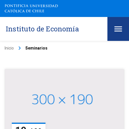
Instituto de Economía
keyboard_arrow_right
Inicio
Seminarios