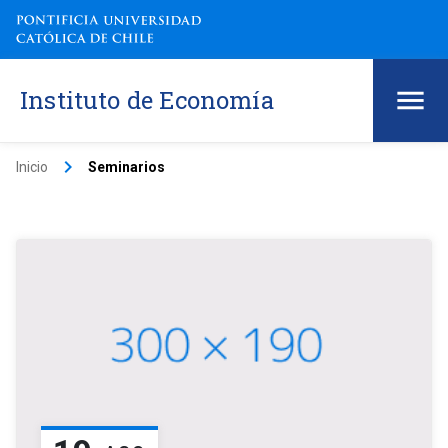
Instituto de Economía
keyboard_arrow_right
Inicio
Seminarios