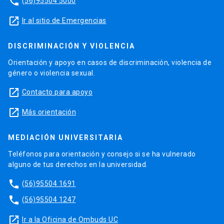
phone
(56)95504 5000
launch
Ir al sitio de Emergencias
DISCRIMINACIÓN Y VIOLENCIA
Orientación y apoyo en casos de discriminación, violencia de
género o violencia sexual.
launch
Contacto para apoyo
launch
Más orientación
MEDIACIÓN UNIVERSITARIA
Teléfonos para orientación y consejo si se ha vulnerado
alguno de tus derechos en la universidad.
phone
(56)95504 1691
phone
(56)95504 1247
launch
Ir a la Oficina de Ombuds UC