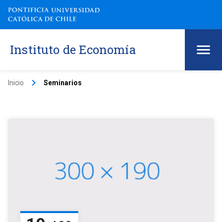
Instituto de Economía
keyboard_arrow_right
Inicio
Seminarios