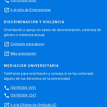
phone
(56)95504 5000
launch
Ir al sitio de Emergencias
DISCRIMINACIÓN Y VIOLENCIA
Orientación y apoyo en casos de discriminación, violencia de
género o violencia sexual.
launch
Contacto para apoyo
launch
Más orientación
MEDIACIÓN UNIVERSITARIA
Teléfonos para orientación y consejo si se ha vulnerado
alguno de tus derechos en la universidad.
phone
(56)95504 1691
phone
(56)95504 1247
launch
Ir a la Oficina de Ombuds UC