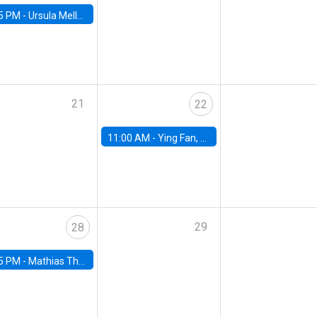
5 PM -
Ursula Mello, Insper - Institute of Education and Research
21
22
11:00 AM -
Ying Fan, University of Michigan
29
28
5 PM -
Mathias Thoenig, University of Lausanne