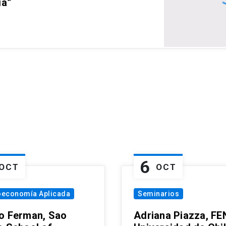
ia”
6
OCT
OCT
oeconomía Aplicada
Seminarios
o Ferman, Sao
Adriana Piazza, FE