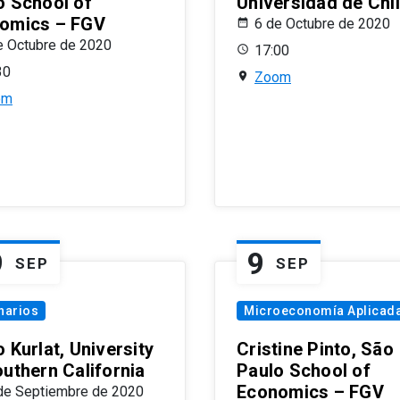
o School of
Universidad de Chi
omics – FGV
6 de Octubre de 2020
e Octubre de 2020
17:00
30
Zoom
om
9
9
SEP
SEP
narios
Microeconomía Aplicad
 Kurlat, University
Cristine Pinto, São
outhern California
Paulo School of
Economics – FGV
de Septiembre de 2020