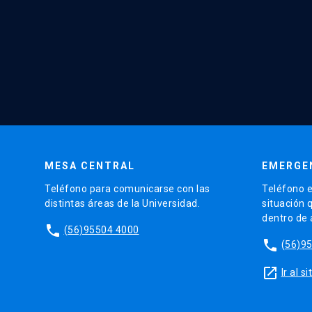
MESA CENTRAL
EMERGE
Teléfono para comunicarse con las
Teléfono e
distintas áreas de la Universidad.
situación 
dentro de
phone
(56)95504 4000
phone
(56)9
launch
Ir al 