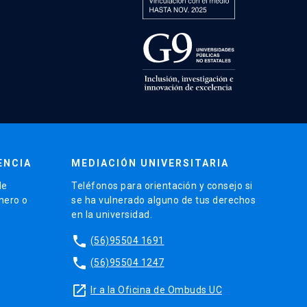
ENCIA
MEDIACIÓN UNIVERSITARIA
de
Teléfonos para orientación y consejo si
énero o
se ha vulnerado alguno de tus derechos
en la universidad.
phone
(56)95504 1691
phone
(56)95504 1247
launch
Ir a la Oficina de Ombuds UC