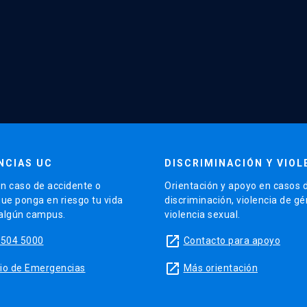
NCIAS UC
DISCRIMINACIÓN Y VIOL
n caso de accidente o
Orientación y apoyo en casos 
que ponga en riesgo tu vida
discriminación, violencia de g
 algún campus.
violencia sexual.
launch
5504 5000
Contacto para apoyo
launch
sitio de Emergencias
Más orientación