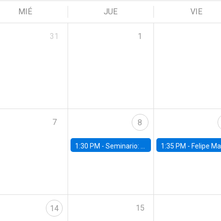
MIÉ
JUE
VIE
31
1
7
8
1:30 PM -
Seminario: “Recuperando la humanidad para progresar en la era de la IA»
1:35 PM -
Felipe Martínez, alumno Doctorado en Ec
15
14