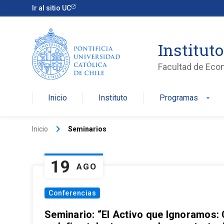
Ir al sitio UC
Institut
Facultad de Eco
Inicio
Instituto
Programas
arrow_drop_down
keyboard_arrow_right
Inicio
Seminarios
19
AGO
Conferencias
Seminario: “El Activo que Ignoramos: