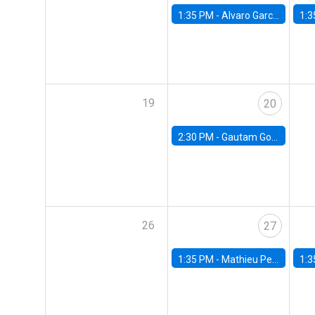
1:35 PM -
Alvaro Garcia-Marin, Universidad de Los Andes
1:3
19
20
2:30 PM -
Gautam Gowrisankaran, Columbia University
26
27
1:35 PM -
Mathieu Pedemonte, IDB
1:3