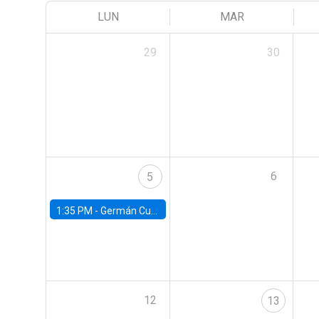
LUN
MAR
29
30
6
5
1:35 PM -
Germán Cubas, University of Houston
12
13