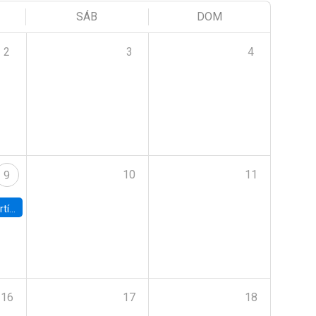
SÁB
DOM
2
3
4
10
11
9
onomía UC
16
17
18