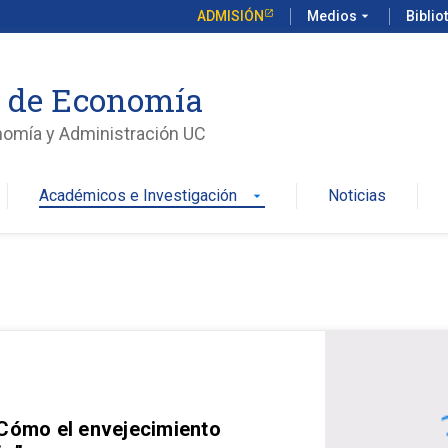
ADMISIÓN
Medios
arrow_drop_down
Biblio
o de Economía
nomía y Administración UC
Académicos e Investigación
Noticias
arrow_drop_down
 Cómo el envejecimiento