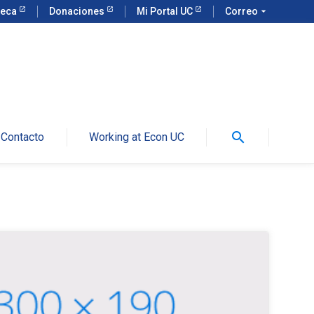
teca
Donaciones
Mi Portal UC
Correo
arrow_drop_down
search
Contacto
Working at Econ UC