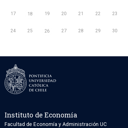
17
19
20
21
22
23
18
24
25
27
28
29
30
26
Instituto de Economía
Facultad de Economía y Administración UC