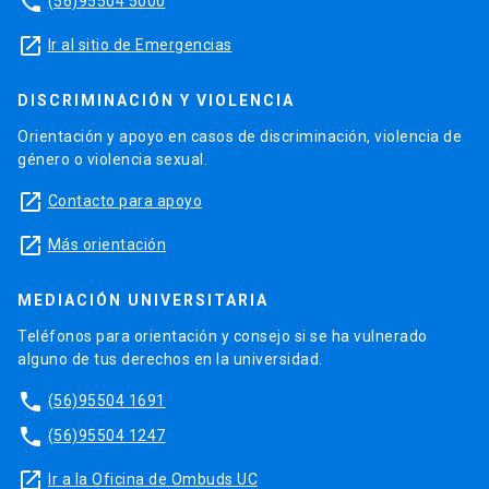
phone
(56)95504 5000
launch
Ir al sitio de Emergencias
DISCRIMINACIÓN Y VIOLENCIA
Orientación y apoyo en casos de discriminación, violencia de
género o violencia sexual.
launch
Contacto para apoyo
launch
Más orientación
MEDIACIÓN UNIVERSITARIA
Teléfonos para orientación y consejo si se ha vulnerado
alguno de tus derechos en la universidad.
phone
(56)95504 1691
phone
(56)95504 1247
launch
Ir a la Oficina de Ombuds UC