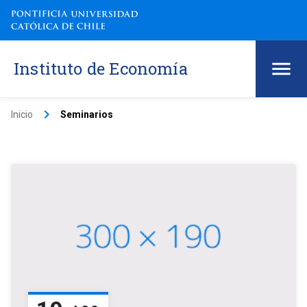
Instituto de Economía
keyboard_arrow_right
Inicio
Seminarios