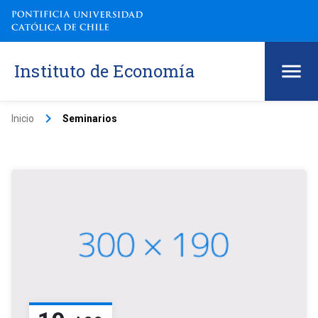
Instituto de Economía
keyboard_arrow_right
Inicio
Seminarios