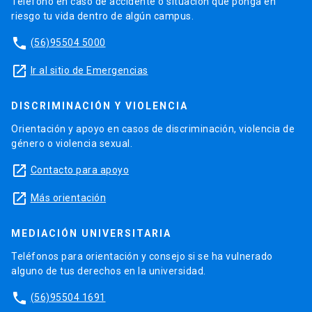
Teléfono en caso de accidente o situación que ponga en
riesgo tu vida dentro de algún campus.
phone
(56)95504 5000
launch
Ir al sitio de Emergencias
DISCRIMINACIÓN Y VIOLENCIA
Orientación y apoyo en casos de discriminación, violencia de
género o violencia sexual.
launch
Contacto para apoyo
launch
Más orientación
MEDIACIÓN UNIVERSITARIA
Teléfonos para orientación y consejo si se ha vulnerado
alguno de tus derechos en la universidad.
phone
(56)95504 1691