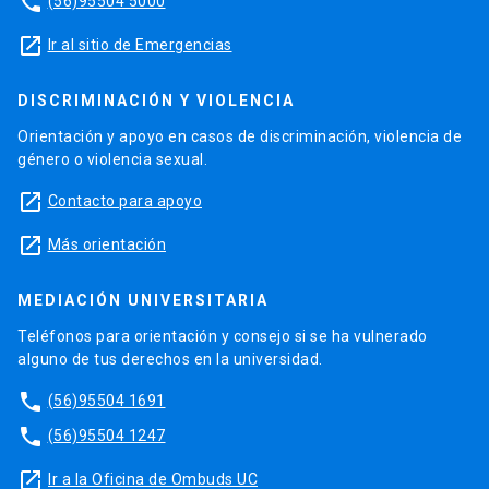
phone
(56)95504 5000
launch
Ir al sitio de Emergencias
DISCRIMINACIÓN Y VIOLENCIA
Orientación y apoyo en casos de discriminación, violencia de
género o violencia sexual.
launch
Contacto para apoyo
launch
Más orientación
MEDIACIÓN UNIVERSITARIA
Teléfonos para orientación y consejo si se ha vulnerado
alguno de tus derechos en la universidad.
phone
(56)95504 1691
phone
(56)95504 1247
launch
Ir a la Oficina de Ombuds UC