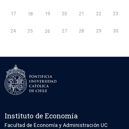
17
19
20
21
22
23
18
24
25
27
28
29
30
26
Instituto de Economía
Facultad de Economía y Administración UC