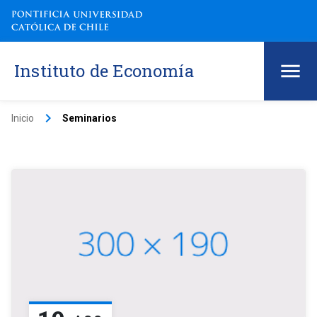
Instituto de Economía
keyboard_arrow_right
Inicio
Seminarios