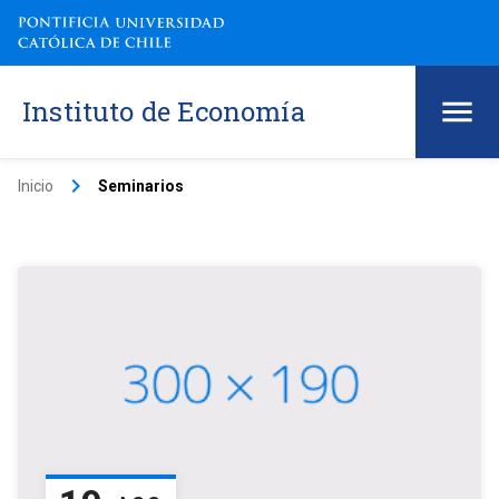
Instituto de Economía
keyboard_arrow_right
Inicio
Seminarios