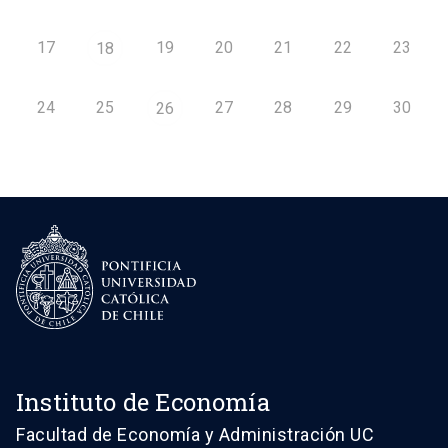
17
19
20
21
22
23
18
24
25
27
28
29
30
26
Instituto de Economía
Facultad de Economía y Administración UC