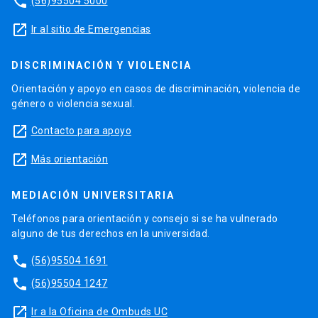
phone
(56)95504 5000
launch
Ir al sitio de Emergencias
DISCRIMINACIÓN Y VIOLENCIA
Orientación y apoyo en casos de discriminación, violencia de
género o violencia sexual.
launch
Contacto para apoyo
launch
Más orientación
MEDIACIÓN UNIVERSITARIA
Teléfonos para orientación y consejo si se ha vulnerado
alguno de tus derechos en la universidad.
phone
(56)95504 1691
phone
(56)95504 1247
launch
Ir a la Oficina de Ombuds UC