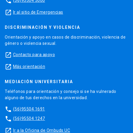
phone
(56)95504 5000
launch
Ir al sitio de Emergencias
DISCRIMINACIÓN Y VIOLENCIA
Orientación y apoyo en casos de discriminación, violencia de
género o violencia sexual.
launch
Contacto para apoyo
launch
Más orientación
MEDIACIÓN UNIVERSITARIA
Teléfonos para orientación y consejo si se ha vulnerado
alguno de tus derechos en la universidad.
phone
(56)95504 1691
phone
(56)95504 1247
launch
Ir a la Oficina de Ombuds UC