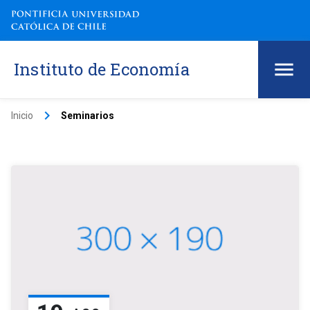
Instituto de Economía
keyboard_arrow_right
Inicio
Seminarios