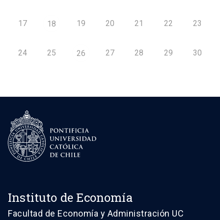
17
19
20
21
22
23
18
24
25
27
28
29
30
26
Instituto de Economía
Facultad de Economía y Administración UC