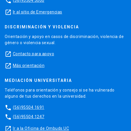
phone
(56)95504 5000
launch
Ir al sitio de Emergencias
DISCRIMINACIÓN Y VIOLENCIA
Orientación y apoyo en casos de discriminación, violencia de
género o violencia sexual.
launch
Contacto para apoyo
launch
Más orientación
MEDIACIÓN UNIVERSITARIA
Teléfonos para orientación y consejo si se ha vulnerado
alguno de tus derechos en la universidad.
phone
(56)95504 1691
phone
(56)95504 1247
launch
Ir a la Oficina de Ombuds UC