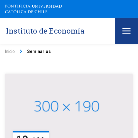
Instituto de Economía
keyboard_arrow_right
Inicio
Seminarios