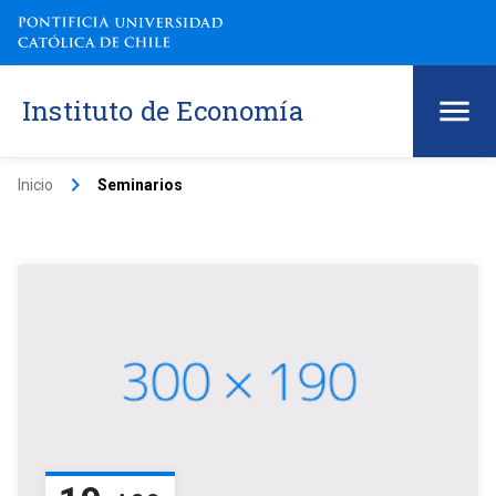
Instituto de Economía
keyboard_arrow_right
Inicio
Seminarios