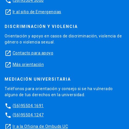
phone
(56)95504 5000
launch
Ir al sitio de Emergencias
DISCRIMINACIÓN Y VIOLENCIA
Orientación y apoyo en casos de discriminación, violencia de
género o violencia sexual.
launch
Contacto para apoyo
launch
Más orientación
MEDIACIÓN UNIVERSITARIA
Teléfonos para orientación y consejo si se ha vulnerado
alguno de tus derechos en la universidad.
phone
(56)95504 1691
phone
(56)95504 1247
launch
Ir a la Oficina de Ombuds UC