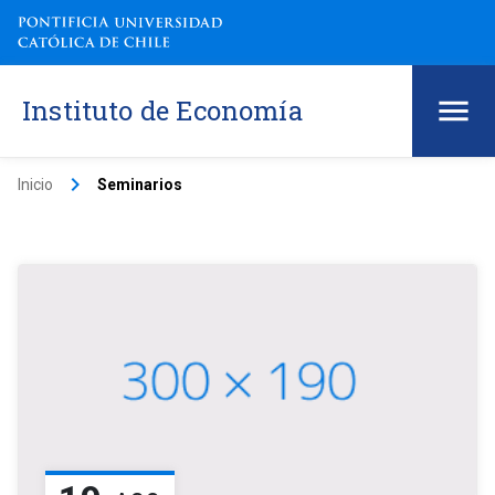
Instituto de Economía
keyboard_arrow_right
Inicio
Seminarios