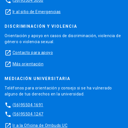
phone
(56)95504 5000
launch
Ir al sitio de Emergencias
DISCRIMINACIÓN Y VIOLENCIA
Orientación y apoyo en casos de discriminación, violencia de
género o violencia sexual.
launch
Contacto para apoyo
launch
Más orientación
MEDIACIÓN UNIVERSITARIA
Teléfonos para orientación y consejo si se ha vulnerado
alguno de tus derechos en la universidad.
phone
(56)95504 1691
phone
(56)95504 1247
launch
Ir a la Oficina de Ombuds UC