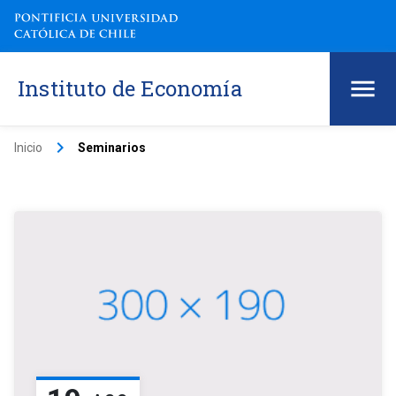
Instituto de Economía
keyboard_arrow_right
Inicio
Seminarios