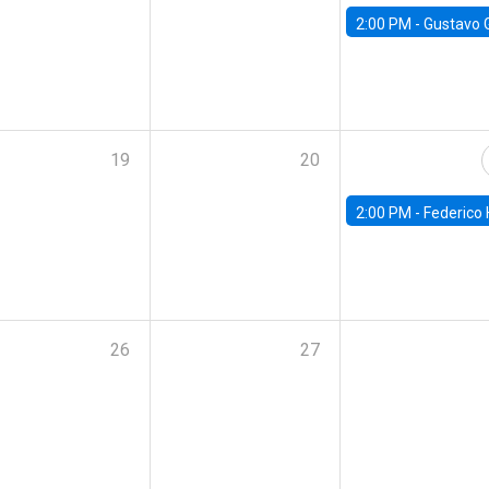
2:00 PM -
Gustavo González - Banco Central d
19
20
2:00 PM -
Federico Huneeus - Banco Central de C
26
27