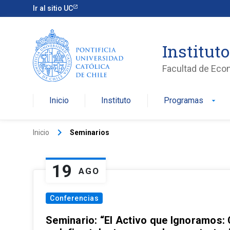
Ir al sitio UC
Institut
Facultad de Eco
Inicio
Instituto
Programas
arrow_drop_down
keyboard_arrow_right
Inicio
Seminarios
19
AGO
Conferencias
Seminario: “El Activo que Ignoramos: