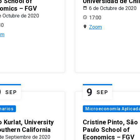
o School of
Universidad de Chi
omics – FGV
6 de Octubre de 2020
e Octubre de 2020
17:00
30
Zoom
om
9
9
SEP
SEP
narios
Microeconomía Aplicad
 Kurlat, University
Cristine Pinto, São
outhern California
Paulo School of
Economics – FGV
de Septiembre de 2020