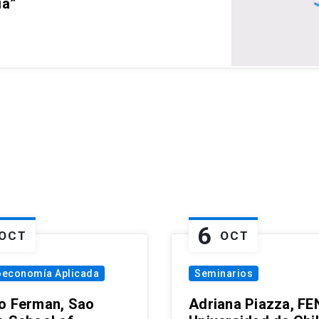
ia”
6
OCT
OCT
oeconomía Aplicada
Seminarios
o Ferman, Sao
Adriana Piazza, FE