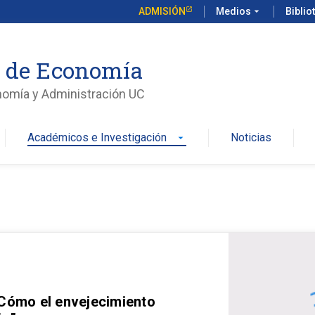
ADMISIÓN
Medios
arrow_drop_down
Biblio
o de Economía
nomía y Administración UC
Académicos e Investigación
Noticias
arrow_drop_down
 Cómo el envejecimiento