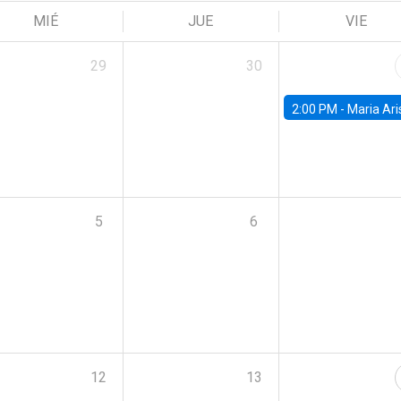
MIÉ
JUE
VIE
29
30
2:00 PM -
Maria Aristizabal-Ramirez, FED
5
6
12
13