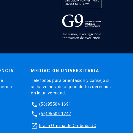
ENCIA
MEDIACIÓN UNIVERSITARIA
de
Teléfonos para orientación y consejo si
énero o
se ha vulnerado alguno de tus derechos
en la universidad.
phone
(56)95504 1691
phone
(56)95504 1247
launch
Ir a la Oficina de Ombuds UC