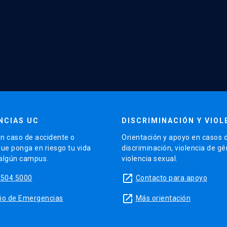
NCIAS UC
DISCRIMINACIÓN Y VIOL
n caso de accidente o
Orientación y apoyo en casos 
que ponga en riesgo tu vida
discriminación, violencia de g
 algún campus.
violencia sexual.
launch
5504 5000
Contacto para apoyo
launch
sitio de Emergencias
Más orientación