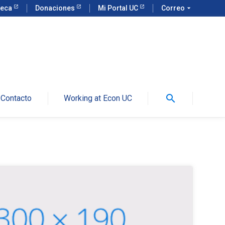
teca
Donaciones
Mi Portal UC
Correo
arrow_drop_down
search
Contacto
Working at Econ UC