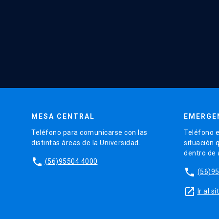
MESA CENTRAL
EMERGE
Teléfono para comunicarse con las
Teléfono e
distintas áreas de la Universidad.
situación 
dentro de
phone
(56)95504 4000
phone
(56)9
launch
Ir al 