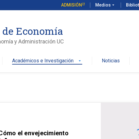
ADMISIÓN
Medios
arrow_drop_down
Biblio
o de Economía
nomía y Administración UC
Académicos e Investigación
Noticias
arrow_drop_down
 Cómo el envejecimiento