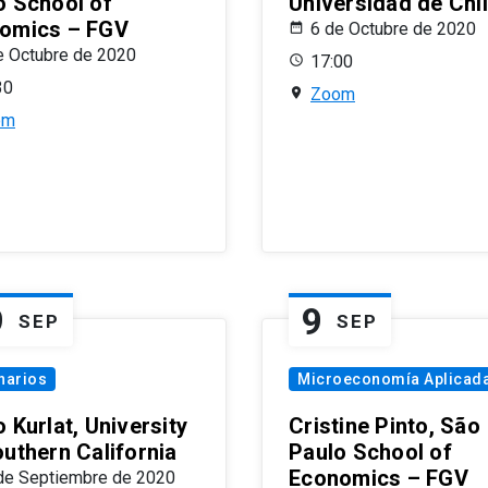
o School of
Universidad de Chi
omics – FGV
6 de Octubre de 2020
e Octubre de 2020
17:00
30
Zoom
om
9
9
SEP
SEP
narios
Microeconomía Aplicad
 Kurlat, University
Cristine Pinto, São
outhern California
Paulo School of
Economics – FGV
de Septiembre de 2020