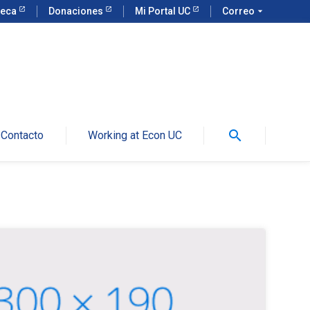
teca
Donaciones
Mi Portal UC
Correo
arrow_drop_down
search
Contacto
Working at Econ UC