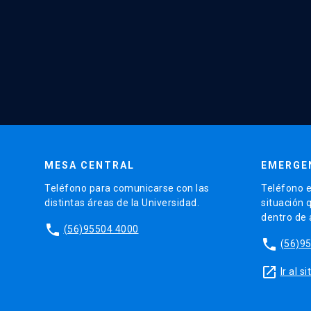
MESA CENTRAL
EMERGE
Teléfono para comunicarse con las
Teléfono e
distintas áreas de la Universidad.
situación 
dentro de
phone
(56)95504 4000
phone
(56)9
launch
Ir al 