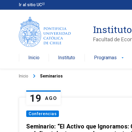
Ir al sitio UC
Institut
Facultad de Eco
Inicio
Instituto
Programas
arrow_drop_down
keyboard_arrow_right
Inicio
Seminarios
19
AGO
Conferencias
Seminario: “El Activo que Ignoramos: