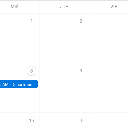
MIÉ
JUE
VIE
1
2
9
8
0 AM -
Department Seminar: James Robinson
16
15