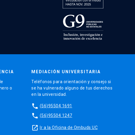
ENCIA
MEDIACIÓN UNIVERSITARIA
de
Teléfonos para orientación y consejo si
énero o
se ha vulnerado alguno de tus derechos
en la universidad.
phone
(56)95504 1691
phone
(56)95504 1247
launch
Ir a la Oficina de Ombuds UC