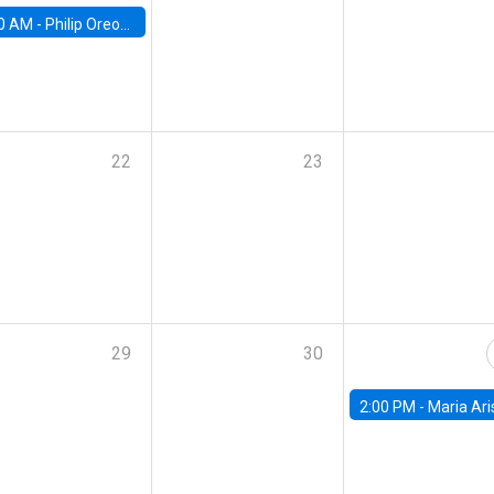
0 AM -
Philip Oreopolous, University of Toronto
22
23
29
30
2:00 PM -
Maria Aristizabal-Ramirez, FED