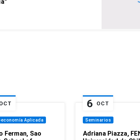
ia”
6
OCT
OCT
oeconomía Aplicada
Seminarios
o Ferman, Sao
Adriana Piazza, FE