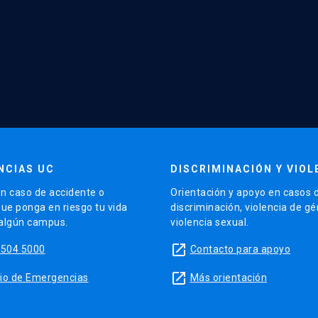
NCIAS UC
DISCRIMINACIÓN Y VIOL
n caso de accidente o
Orientación y apoyo en casos 
que ponga en riesgo tu vida
discriminación, violencia de g
 algún campus.
violencia sexual.
launch
5504 5000
Contacto para apoyo
launch
sitio de Emergencias
Más orientación