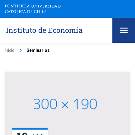
Instituto de Economía
keyboard_arrow_right
Inicio
Seminarios