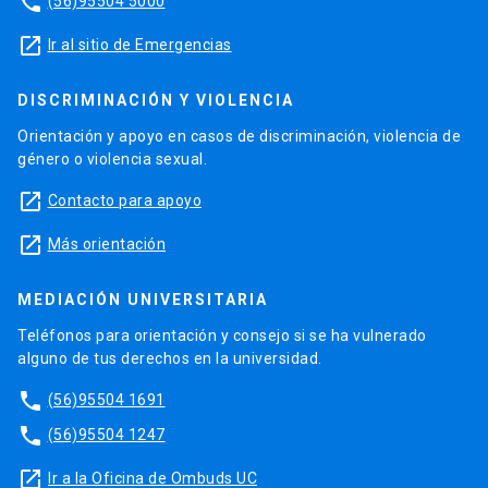
phone
(56)95504 5000
launch
Ir al sitio de Emergencias
DISCRIMINACIÓN Y VIOLENCIA
Orientación y apoyo en casos de discriminación, violencia de
género o violencia sexual.
launch
Contacto para apoyo
launch
Más orientación
MEDIACIÓN UNIVERSITARIA
Teléfonos para orientación y consejo si se ha vulnerado
alguno de tus derechos en la universidad.
phone
(56)95504 1691
phone
(56)95504 1247
launch
Ir a la Oficina de Ombuds UC