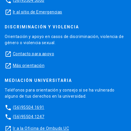
phone
(56)95504 5000
launch
Ir al sitio de Emergencias
DISCRIMINACIÓN Y VIOLENCIA
Orientación y apoyo en casos de discriminación, violencia de
género o violencia sexual.
launch
Contacto para apoyo
launch
Más orientación
MEDIACIÓN UNIVERSITARIA
Teléfonos para orientación y consejo si se ha vulnerado
alguno de tus derechos en la universidad.
phone
(56)95504 1691
phone
(56)95504 1247
launch
Ir a la Oficina de Ombuds UC