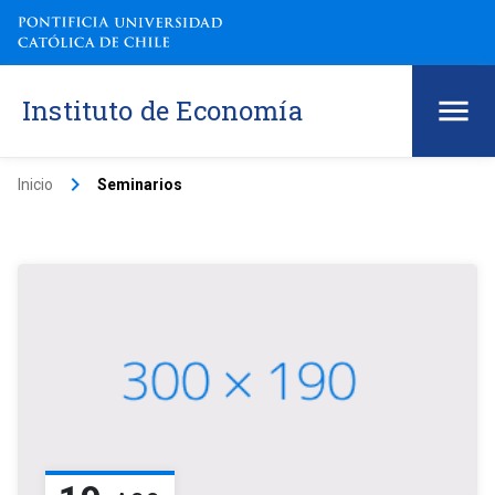
Instituto de Economía
keyboard_arrow_right
Inicio
Seminarios