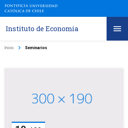
Instituto de Economía
keyboard_arrow_right
Inicio
Seminarios