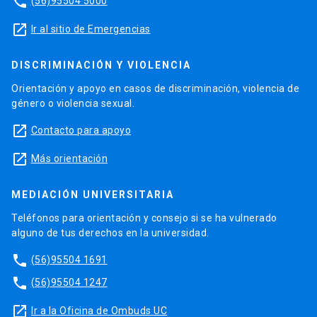
phone
(56)95504 5000
launch
Ir al sitio de Emergencias
DISCRIMINACIÓN Y VIOLENCIA
Orientación y apoyo en casos de discriminación, violencia de
género o violencia sexual.
launch
Contacto para apoyo
launch
Más orientación
MEDIACIÓN UNIVERSITARIA
Teléfonos para orientación y consejo si se ha vulnerado
alguno de tus derechos en la universidad.
phone
(56)95504 1691
phone
(56)95504 1247
launch
Ir a la Oficina de Ombuds UC