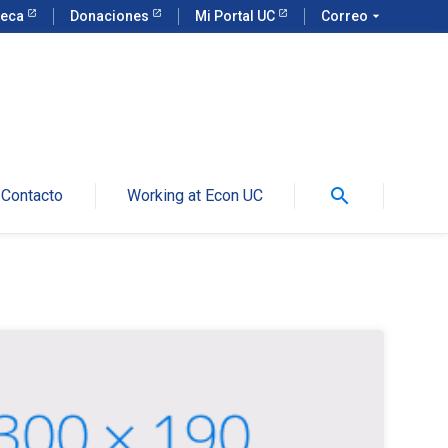
teca
Donaciones
Mi Portal UC
Correo
arrow_drop_down
search
Contacto
Working at Econ UC