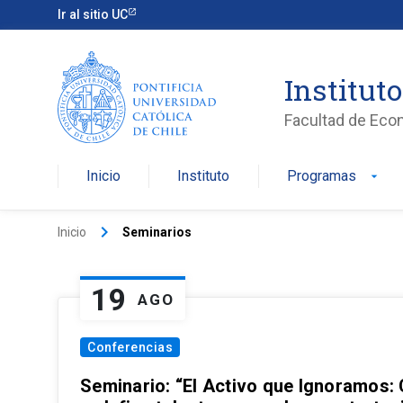
Ir al sitio UC
Institut
Facultad de Eco
Inicio
Instituto
Programas
arrow_drop_down
keyboard_arrow_right
Inicio
Seminarios
19
AGO
Conferencias
Seminario: “El Activo que Ignoramos: