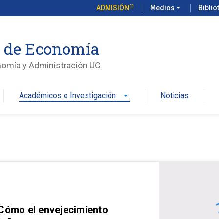
ADMISIÓN
Medios
arrow_drop_down
Biblio
o de Economía
nomía y Administración UC
Académicos e Investigación
Noticias
arrow_drop_down
 Cómo el envejecimiento