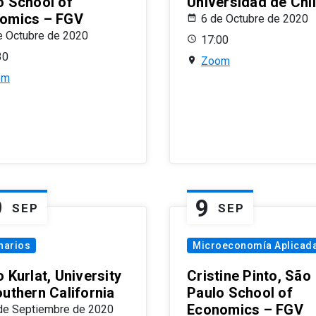
o School of
Universidad de Chi
omics – FGV
6 de Octubre de 2020
e Octubre de 2020
17:00
30
Zoom
om
9
9
SEP
SEP
narios
Microeconomía Aplicad
 Kurlat, University
Cristine Pinto, São
outhern California
Paulo School of
Economics – FGV
de Septiembre de 2020