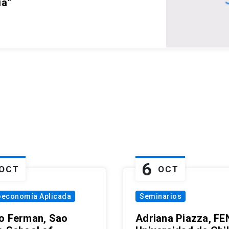
ia”
6
OCT
OCT
oeconomía Aplicada
Seminarios
o Ferman, Sao
Adriana Piazza, FE