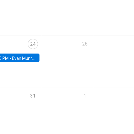
25
24
5 PM -
Evan Munro, Neyman Visiting Assistant Professor in the Department of Statistics at UC Berkeley
31
1