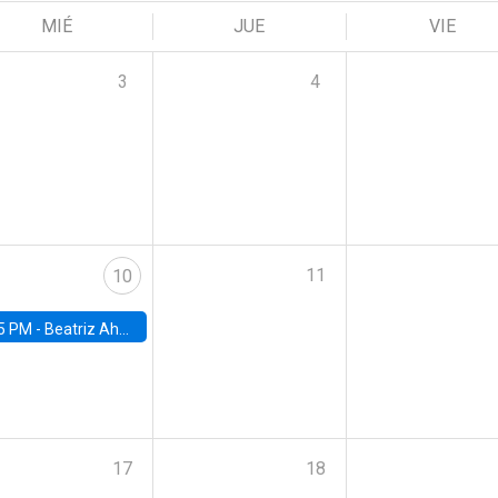
MIÉ
JUE
VIE
3
4
11
10
5 PM -
Beatriz Ahumada, PhD candidate, Universidad de Pittsburgh
17
18