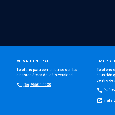
MESA CENTRAL
EMERGE
Teléfono para comunicarse con las
Teléfono e
distintas áreas de la Universidad.
situación 
dentro de
phone
(56)95504 4000
phone
(56)9
launch
Ir al 