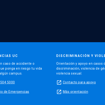
NCIAS UC
DISCRIMINACIÓN Y VIOL
n caso de accidente o
Orientación y apoyo en casos 
que ponga en riesgo tu vida
discriminación, violencia de g
 algún campus.
violencia sexual.
launch
5504 5000
Contacto para apoyo
launch
sitio de Emergencias
Más orientación