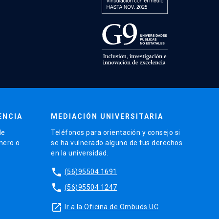
ENCIA
MEDIACIÓN UNIVERSITARIA
de
Teléfonos para orientación y consejo si
énero o
se ha vulnerado alguno de tus derechos
en la universidad.
phone
(56)95504 1691
phone
(56)95504 1247
launch
Ir a la Oficina de Ombuds UC