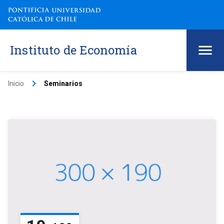
Instituto de Economía
keyboard_arrow_right
Inicio
Seminarios