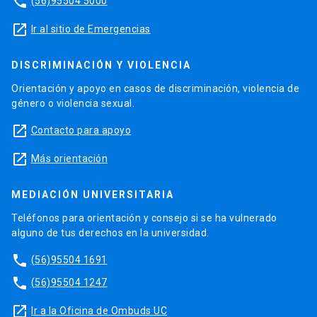
phone
(56)95504 5000
launch
Ir al sitio de Emergencias
DISCRIMINACIÓN Y VIOLENCIA
Orientación y apoyo en casos de discriminación, violencia de
género o violencia sexual.
launch
Contacto para apoyo
launch
Más orientación
MEDIACIÓN UNIVERSITARIA
Teléfonos para orientación y consejo si se ha vulnerado
alguno de tus derechos en la universidad.
phone
(56)95504 1691
phone
(56)95504 1247
launch
Ir a la Oficina de Ombuds UC