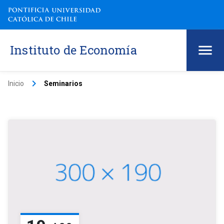
Instituto de Economía
keyboard_arrow_right
Inicio
Seminarios