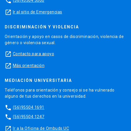
phone
(56)95504 5000
launch
Ir al sitio de Emergencias
DISCRIMINACIÓN Y VIOLENCIA
Orientación y apoyo en casos de discriminación, violencia de
género o violencia sexual.
launch
Contacto para apoyo
launch
Más orientación
MEDIACIÓN UNIVERSITARIA
Teléfonos para orientación y consejo si se ha vulnerado
alguno de tus derechos en la universidad.
phone
(56)95504 1691
phone
(56)95504 1247
launch
Ir a la Oficina de Ombuds UC