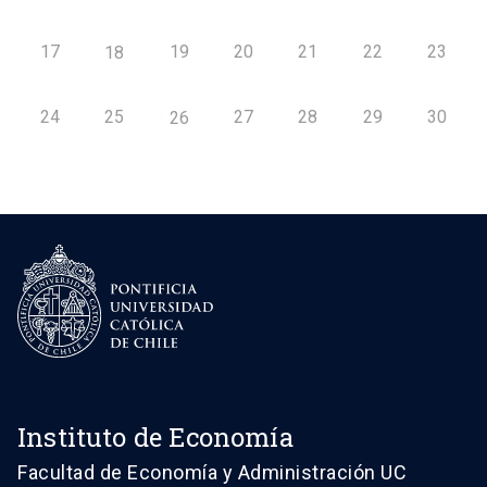
17
19
20
21
22
23
18
24
25
27
28
29
30
26
Instituto de Economía
Facultad de Economía y Administración UC