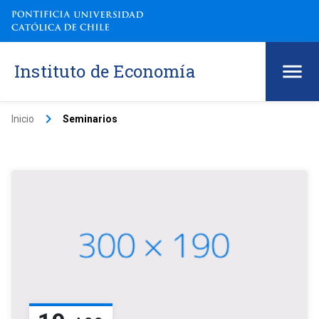
Instituto de Economía
keyboard_arrow_right
Inicio
Seminarios