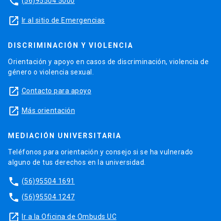
phone
(56)95504 5000
launch
Ir al sitio de Emergencias
DISCRIMINACIÓN Y VIOLENCIA
Orientación y apoyo en casos de discriminación, violencia de
género o violencia sexual.
launch
Contacto para apoyo
launch
Más orientación
MEDIACIÓN UNIVERSITARIA
Teléfonos para orientación y consejo si se ha vulnerado
alguno de tus derechos en la universidad.
phone
(56)95504 1691
phone
(56)95504 1247
launch
Ir a la Oficina de Ombuds UC