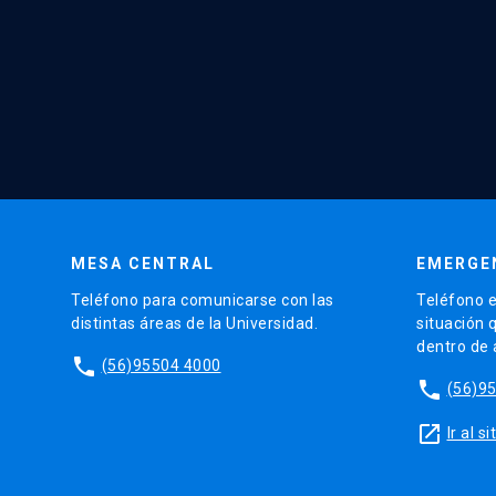
MESA CENTRAL
EMERGE
Teléfono para comunicarse con las
Teléfono e
distintas áreas de la Universidad.
situación 
dentro de
phone
(56)95504 4000
phone
(56)9
launch
Ir al 