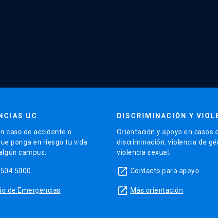
NCIAS UC
DISCRIMINACIÓN Y VIOL
n caso de accidente o
Orientación y apoyo en casos 
que ponga en riesgo tu vida
discriminación, violencia de g
 algún campus.
violencia sexual.
launch
5504 5000
Contacto para apoyo
launch
sitio de Emergencias
Más orientación