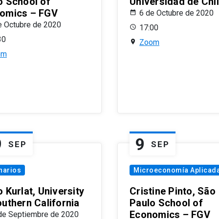
o School of
Universidad de Chi
omics – FGV
6 de Octubre de 2020
e Octubre de 2020
17:00
30
Zoom
om
9
9
SEP
SEP
narios
Microeconomía Aplicad
 Kurlat, University
Cristine Pinto, São
outhern California
Paulo School of
Economics – FGV
de Septiembre de 2020