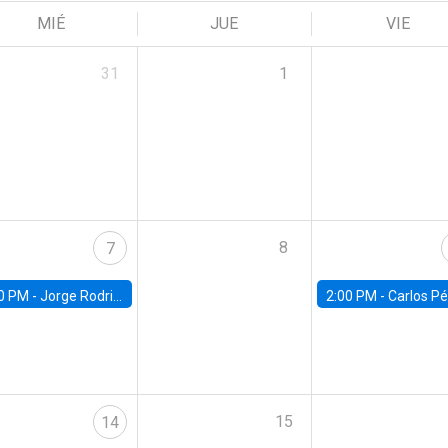
MIÉ
JUE
VIE
31
1
8
7
0 PM -
Jorge Rodriguez, Universidad de Los Andes
2:00 PM -
Carlos Pérez, Universidad Finis
15
14