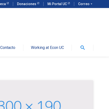
teca
Donaciones
Mi Portal UC
Correo
arrow_drop_down
search
Contacto
Working at Econ UC