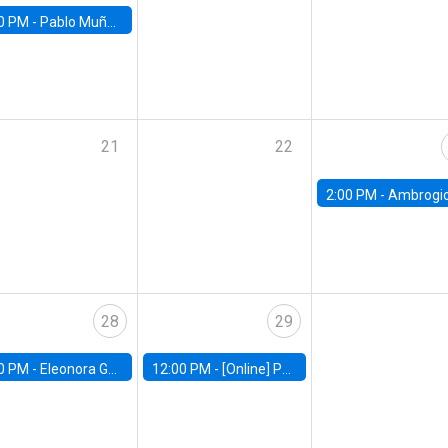
0 PM -
Pablo Muñoz, Universidad de Chile
21
22
2:00 PM -
Ambrogio Cesa-Bianchi, Bank of Eng
28
29
0 PM -
Eleonora Guarnieri, Exeter University
12:00 PM -
[Online] Pablo Slutzky, University of Maryland