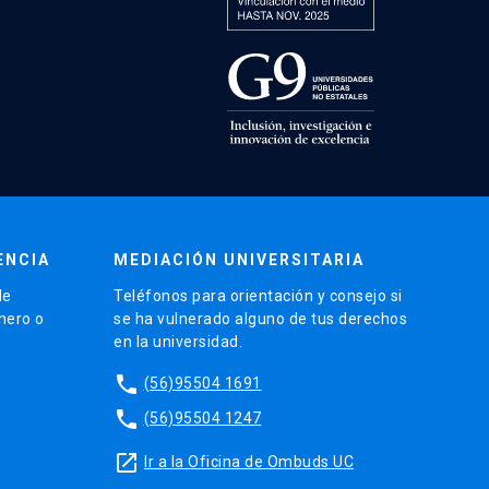
ENCIA
MEDIACIÓN UNIVERSITARIA
de
Teléfonos para orientación y consejo si
énero o
se ha vulnerado alguno de tus derechos
en la universidad.
phone
(56)95504 1691
phone
(56)95504 1247
launch
Ir a la Oficina de Ombuds UC