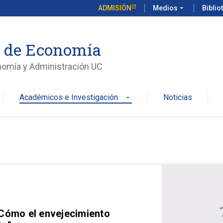
ADMISIÓN
Medios
arrow_drop_down
Biblio
o de Economía
nomía y Administración UC
Académicos e Investigación
Noticias
arrow_drop_down
 Cómo el envejecimiento