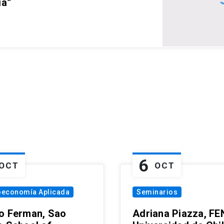
ia”
6
OCT
OCT
oeconomía Aplicada
Seminarios
o Ferman, Sao
Adriana Piazza, FE