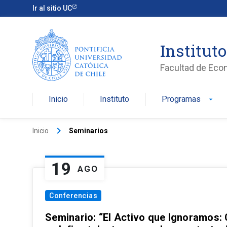
Ir al sitio UC
Institut
Facultad de Eco
Inicio
Instituto
Programas
arrow_drop_down
keyboard_arrow_right
Inicio
Seminarios
19
AGO
Conferencias
Seminario: “El Activo que Ignoramos: