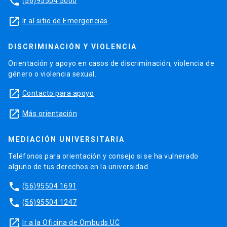
phone
(56)95504 5000
launch
Ir al sitio de Emergencias
DISCRIMINACIÓN Y VIOLENCIA
Orientación y apoyo en casos de discriminación, violencia de
género o violencia sexual.
launch
Contacto para apoyo
launch
Más orientación
MEDIACIÓN UNIVERSITARIA
Teléfonos para orientación y consejo si se ha vulnerado
alguno de tus derechos en la universidad.
phone
(56)95504 1691
phone
(56)95504 1247
launch
Ir a la Oficina de Ombuds UC