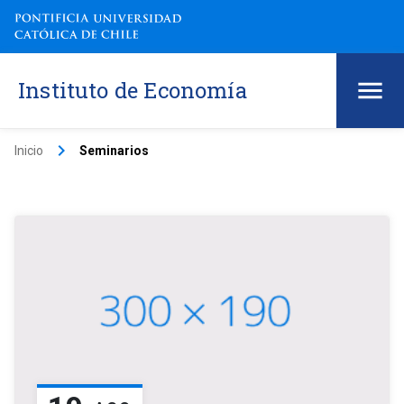
Instituto de Economía
keyboard_arrow_right
Inicio
Seminarios