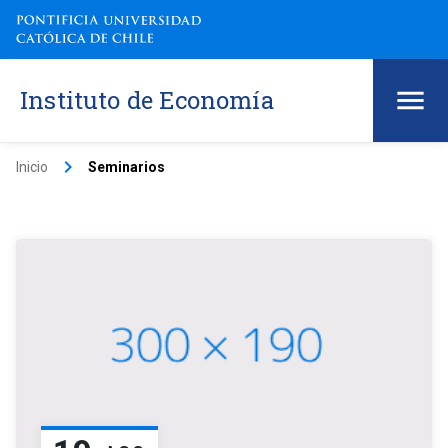
Instituto de Economía
keyboard_arrow_right
Inicio
Seminarios