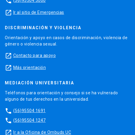
phone
(56)95504 5000
launch
Ir al sitio de Emergencias
DISCRIMINACIÓN Y VIOLENCIA
Orientación y apoyo en casos de discriminación, violencia de
género o violencia sexual.
launch
Contacto para apoyo
launch
Más orientación
MEDIACIÓN UNIVERSITARIA
Teléfonos para orientación y consejo si se ha vulnerado
alguno de tus derechos en la universidad.
phone
(56)95504 1691
phone
(56)95504 1247
launch
Ir a la Oficina de Ombuds UC