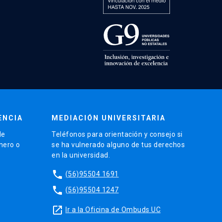
ENCIA
MEDIACIÓN UNIVERSITARIA
de
Teléfonos para orientación y consejo si
énero o
se ha vulnerado alguno de tus derechos
en la universidad.
phone
(56)95504 1691
phone
(56)95504 1247
launch
Ir a la Oficina de Ombuds UC