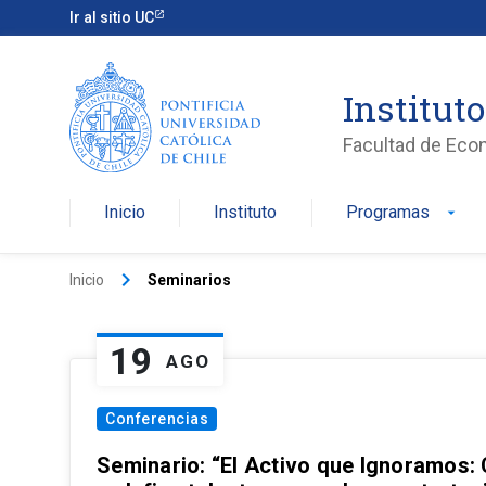
Ir al sitio UC
Institut
Facultad de Eco
Inicio
Instituto
Programas
arrow_drop_down
keyboard_arrow_right
Inicio
Seminarios
19
AGO
Conferencias
Seminario: “El Activo que Ignoramos: