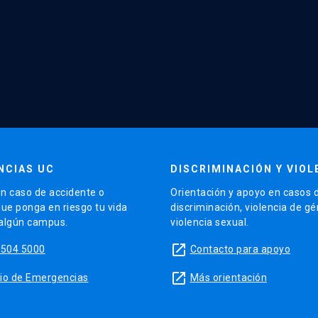
NCIAS UC
DISCRIMINACIÓN Y VIOL
n caso de accidente o
Orientación y apoyo en casos 
que ponga en riesgo tu vida
discriminación, violencia de g
 algún campus.
violencia sexual.
launch
5504 5000
Contacto para apoyo
launch
sitio de Emergencias
Más orientación