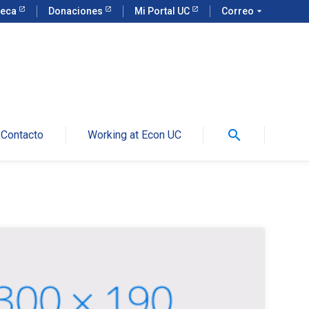
teca
Donaciones
Mi Portal UC
Correo
arrow_drop_down
search
Contacto
Working at Econ UC