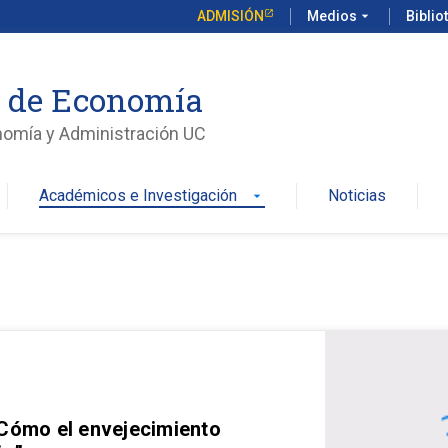
ADMISIÓN
Medios
arrow_drop_down
Biblio
o de Economía
nomía y Administración UC
Académicos e Investigación
Noticias
arrow_drop_down
 Cómo el envejecimiento