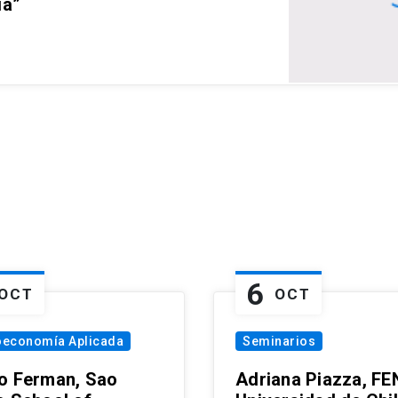
ia”
6
OCT
OCT
oeconomía Aplicada
Seminarios
o Ferman, Sao
Adriana Piazza, FE