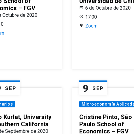
o School of
Universidad de Chi
omics – FGV
6 de Octubre de 2020
e Octubre de 2020
17:00
30
Zoom
om
9
9
SEP
SEP
narios
Microeconomía Aplicad
 Kurlat, University
Cristine Pinto, São
outhern California
Paulo School of
Economics – FGV
de Septiembre de 2020