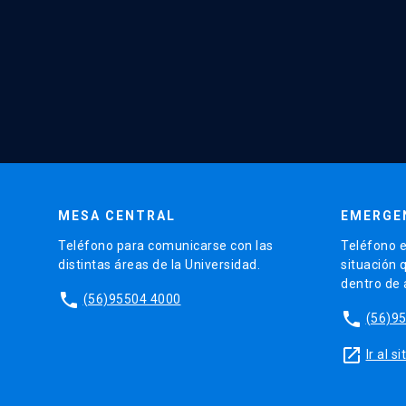
MESA CENTRAL
EMERGE
Teléfono para comunicarse con las
Teléfono e
distintas áreas de la Universidad.
situación 
dentro de
phone
(56)95504 4000
phone
(56)9
launch
Ir al 