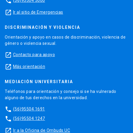
phone
(56)95504 5000
launch
Ir al sitio de Emergencias
DISCRIMINACIÓN Y VIOLENCIA
Orientación y apoyo en casos de discriminación, violencia de
género o violencia sexual.
launch
Contacto para apoyo
launch
Más orientación
MEDIACIÓN UNIVERSITARIA
Teléfonos para orientación y consejo si se ha vulnerado
alguno de tus derechos en la universidad.
phone
(56)95504 1691
phone
(56)95504 1247
launch
Ir a la Oficina de Ombuds UC