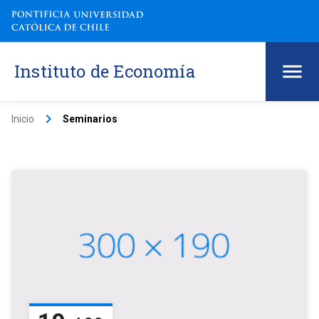
Instituto de Economía
keyboard_arrow_right
Inicio
Seminarios