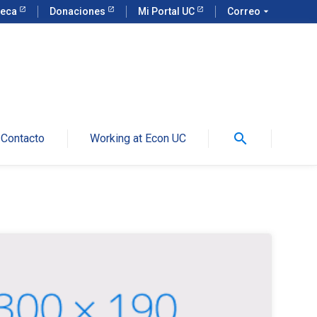
teca
Donaciones
Mi Portal UC
Correo
arrow_drop_down
search
Contacto
Working at Econ UC