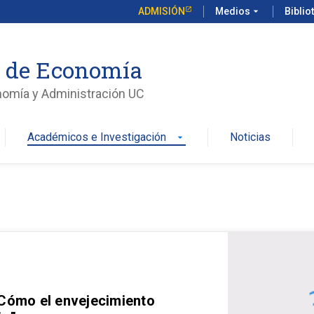
ADMISIÓN
Medios
arrow_drop_down
Biblio
o de Economía
nomía y Administración UC
Académicos e Investigación
Noticias
arrow_drop_down
 Cómo el envejecimiento