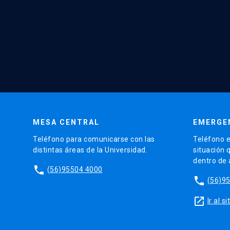
MESA CENTRAL
EMERGE
Teléfono para comunicarse con las
Teléfono e
distintas áreas de la Universidad.
situación 
dentro de
phone
(56)95504 4000
phone
(56)9
launch
Ir al 