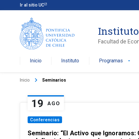
Ir al sitio UC
Institut
Facultad de Eco
Inicio
Instituto
Programas
arrow_drop_down
keyboard_arrow_right
Inicio
Seminarios
19
AGO
Conferencias
Seminario: “El Activo que Ignoramos: