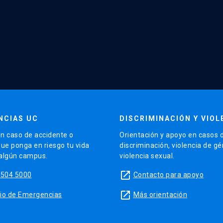
NCIAS UC
DISCRIMINACIÓN Y VIOL
n caso de accidente o
Orientación y apoyo en casos 
que ponga en riesgo tu vida
discriminación, violencia de g
 algún campus.
violencia sexual.
launch
5504 5000
Contacto para apoyo
launch
sitio de Emergencias
Más orientación