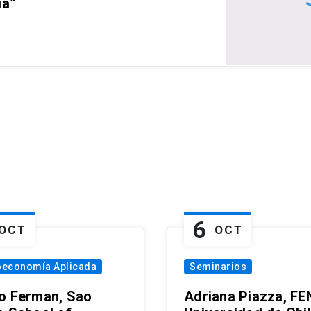
ia”
6
OCT
OCT
oeconomía Aplicada
Seminarios
o Ferman, Sao
Adriana Piazza, FE