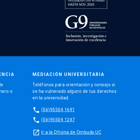
ENCIA
MEDIACIÓN UNIVERSITARIA
de
Teléfonos para orientación y consejo si
énero o
se ha vulnerado alguno de tus derechos
en la universidad.
phone
(56)95504 1691
phone
(56)95504 1247
launch
Ir a la Oficina de Ombuds UC