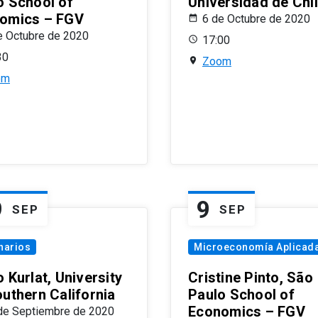
o School of
Universidad de Chi
omics – FGV
6 de Octubre de 2020
e Octubre de 2020
17:00
30
Zoom
om
9
9
SEP
SEP
narios
Microeconomía Aplicad
 Kurlat, University
Cristine Pinto, São
outhern California
Paulo School of
Economics – FGV
de Septiembre de 2020