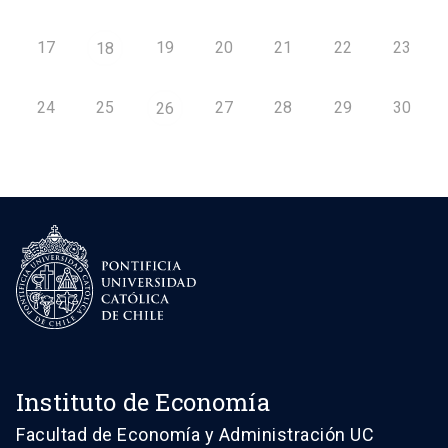
17
19
20
21
22
23
18
24
25
27
28
29
30
26
Instituto de Economía
Facultad de Economía y Administración UC