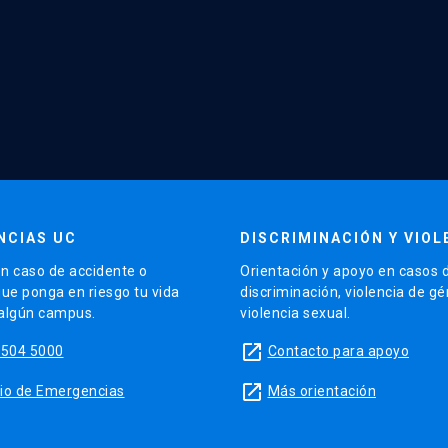
NCIAS UC
DISCRIMINACIÓN Y VIOL
n caso de accidente o
Orientación y apoyo en casos 
que ponga en riesgo tu vida
discriminación, violencia de g
 algún campus.
violencia sexual.
launch
5504 5000
Contacto para apoyo
launch
sitio de Emergencias
Más orientación