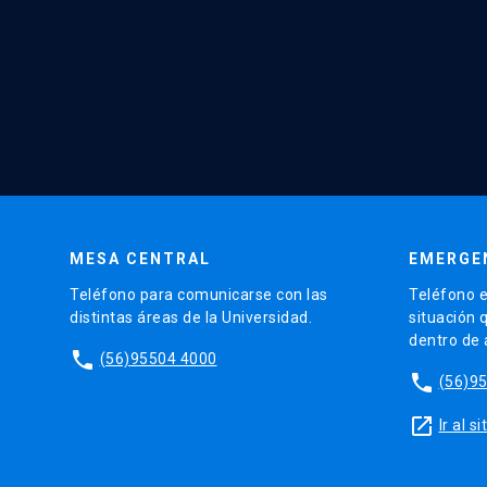
MESA CENTRAL
EMERGE
Teléfono para comunicarse con las
Teléfono e
distintas áreas de la Universidad.
situación 
dentro de
phone
(56)95504 4000
phone
(56)9
launch
Ir al 