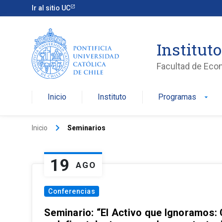
Ir al sitio UC
Institut
Facultad de Eco
Inicio
Instituto
Programas
arrow_drop_down
keyboard_arrow_right
Inicio
Seminarios
19
AGO
Conferencias
Seminario: “El Activo que Ignoramos: