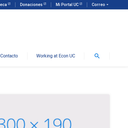
teca
Donaciones
Mi Portal UC
Correo
arrow_drop_down
search
Contacto
Working at Econ UC