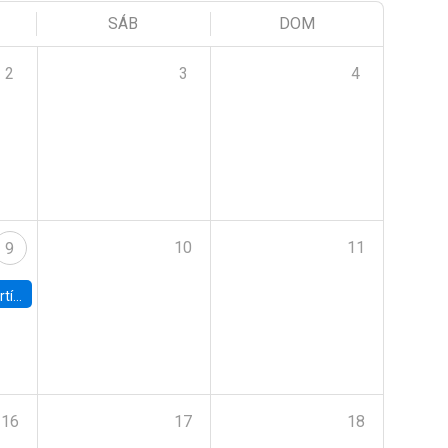
SÁB
DOM
2
3
4
10
11
9
onomía UC
16
17
18