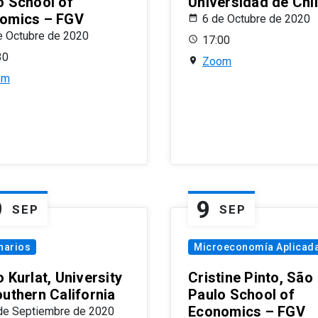
o School of
Universidad de Chi
omics – FGV
6 de Octubre de 2020
e Octubre de 2020
17:00
30
Zoom
om
9
9
SEP
SEP
narios
Microeconomía Aplicad
 Kurlat, University
Cristine Pinto, São
outhern California
Paulo School of
Economics – FGV
de Septiembre de 2020