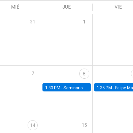
MIÉ
JUE
VIE
31
1
7
8
1:30 PM -
Seminario: “Recuperando la humanidad para progresar en la era de la IA»
1:35 PM -
Felipe Martínez, alumno Doctorado en Ec
15
14