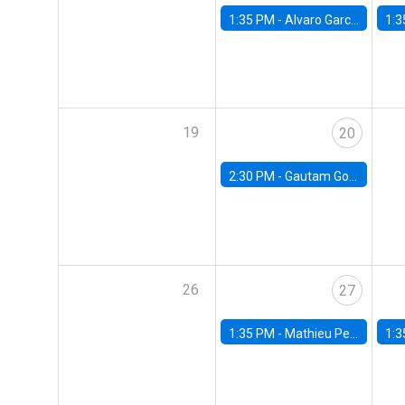
1:35 PM -
Alvaro Garcia-Marin, Universidad de Los Andes
1:3
19
20
2:30 PM -
Gautam Gowrisankaran, Columbia University
26
27
1:35 PM -
Mathieu Pedemonte, IDB
1:3