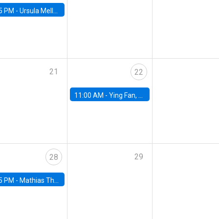
5 PM -
Ursula Mello, Insper - Institute of Education and Research
21
22
11:00 AM -
Ying Fan, University of Michigan
29
28
5 PM -
Mathias Thoenig, University of Lausanne