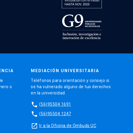
ENCIA
MEDIACIÓN UNIVERSITARIA
de
Teléfonos para orientación y consejo si
énero o
se ha vulnerado alguno de tus derechos
en la universidad.
phone
(56)95504 1691
phone
(56)95504 1247
launch
Ir a la Oficina de Ombuds UC