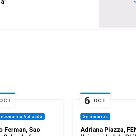
ia”
6
OCT
OCT
oeconomía Aplicada
Seminarios
o Ferman, Sao
Adriana Piazza, FE