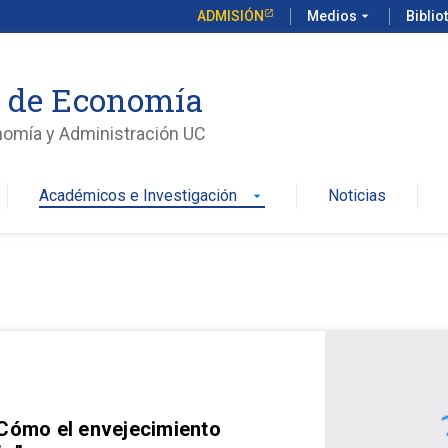
ADMISIÓN
Medios
arrow_drop_down
Biblio
o de Economía
nomía y Administración UC
Académicos e Investigación
Noticias
arrow_drop_down
 Cómo el envejecimiento