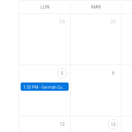
LUN
MAR
29
30
6
5
1:35 PM -
Germán Cubas, University of Houston
12
13